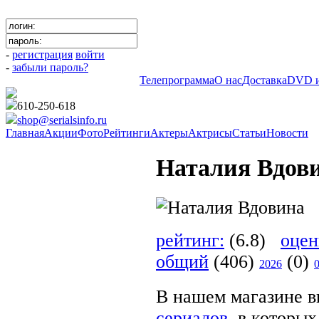
-
регистрация
войти
-
забыли пароль?
Телепрограмма
О нас
Доставка
DVD и
610-250-618
shop@serialsinfo.ru
Главная
Акции
Фото
Рейтинги
Актеры
Актрисы
Статьи
Новости
Наталия Вдов
рейтинг:
(6.8)
оцен
общий
(406)
(0)
2026
В нашем магазине в
сериалов
, в которы