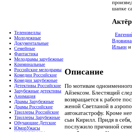
произвед
шапке са
Актёр
Теленовеллы
Евгени
Молодежные
Вдовина
Документальные
Ильин
и
Семейные
Фантастика
Мелодрамы зарубежные
Криминальные
Описание
Российские мелодрамы
Комедии Российские
Комедии зарубежные
По мотивам одноименног
Детективы Российские
Зарубежные детективы
Айзексом. Блестящий сле
Анимация
возвращается к работе по
Драмы Зарубежные
женой Светланой в аэропо
Драмы Российские
автокатастрофу. Кроме не
Триллеры Российские
Триллеры Зарубежные
сын Кирилл. Придя в себя,
Обучающие Детские
послужило причиной семей
ЮморУжасы