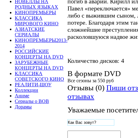
погиб в аварии. Кирилл ил
НОВЕЛЛЫ НА
РОДНЫХ ЯЗЫКАХ
Павел «переключается» ме
КИНОПРЕМЬЕРЫ
либо с выжившим сыном, л
КЛАССИКА
потере. Благодаря этим т
МИРОВОГО КИНО
сложнейшие преступления
АЗИАТСКИЕ
СЕРИАЛЫ
расколовшуюся надвое жи
КИНОПРЕМЬЕРЫ2013-
2014
РОССИЙСКИЕ
КОНЦЕРТЫ НА DVD
Количество дисков: 4
ЗАРУБЕЖНЫЕ
КОНЦЕРТЫ НА DVD
В формате DVD
КЛАССИКА
СОВЕТСКОГО КИНО
Все сезоны за
550 руб
РЕАЛИТИ-ШОУ
Отзывы (0)
Пиши отз
Коллекции
отзывах
Аниме
Сериалы о ВОВ
Дорамы
Уважаемые посетител