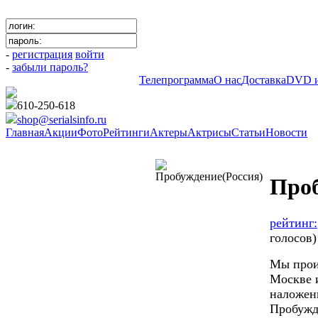
-
регистрация
войти
-
забыли пароль?
Телепрограмма
О нас
Доставка
DVD и
610-250-618
shop@serialsinfo.ru
Главная
Акции
Фото
Рейтинги
Актеры
Актрисы
Статьи
Новости
Триллеры Российски
Проб
рейтинг:
голосов)
Мы прои
Москве и
наложен
Пробужде