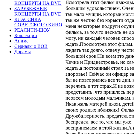
Ясмотрела зтот фильм дважды,
КОНЦЕРТЫ НА DVD
большим удовольствием. Очень
ЗАРУБЕЖНЫЕ
так мало мущин, которые могл
КОНЦЕРТЫ НА DVD
КЛАССИКА
так же честно без корысти отд
СОВЕТСКОГО КИНО
меня некоторые подруги осуд
РЕАЛИТИ-ШОУ
фильма, за то,что дескать не д
Коллекции
могу, ни каждый человек спосо
Аниме
ждать.Просмотрев этот фильм, 
Сериалы о ВОВ
яждать так долго, отвечу честн
Дорамы
большой срок!Ни всем это дан
Чечне и Приднестровье, но са
ждать,а постоянный страх за н
здоровье! Сейчас он офицер за
бы не повторились все те дни,
пережить и тот страх.И не во
представить, что пришлось п
исовсем молодым мальчикам, к
Икак жаль матерей ижен, детей
своих родных иблизких! Филь
Дружба,верность, предательств
беспредел, все то, что мы уже,
воспринемаем в этой жизни.А 
было больше милосердия, чел