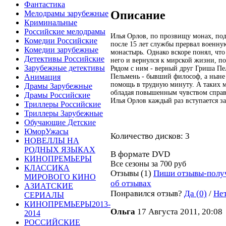
Фантастика
Описание
Мелодрамы зарубежные
Криминальные
Российские мелодрамы
Илья Орлов, по прозвищу монах, по
Комедии Российские
после 15 лет службы прервал военную
Комедии зарубежные
монастырь. Однако вскоре понял, что
Детективы Российские
него и вернулся к мирской жизни, по
Зарубежные детективы
Рядом с ним - верный друг Гриша П
Пельмень - бывший философ, а ныне 
Анимация
помощь в трудную минуту. А таких 
Драмы Зарубежные
обладая повышенным чувством справ
Драмы Российские
Илья Орлов каждый раз вступается за 
Триллеры Российские
Триллеры Зарубежные
Обучающие Детские
ЮморУжасы
Количество дисков: 3
НОВЕЛЛЫ НА
РОДНЫХ ЯЗЫКАХ
В формате DVD
КИНОПРЕМЬЕРЫ
Все сезоны за
700 руб
КЛАССИКА
Отзывы (1)
Пиши отзывы-полу
МИРОВОГО КИНО
об отзывах
АЗИАТСКИЕ
Понравился отзыв?
Да (0)
/
Нет
СЕРИАЛЫ
КИНОПРЕМЬЕРЫ2013-
Ольга
17 Августа 2011, 20:08
2014
РОССИЙСКИЕ