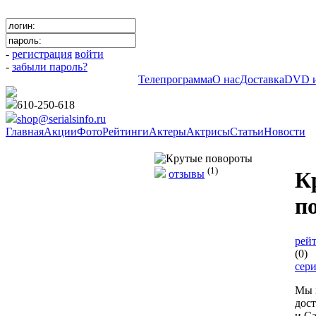
-
регистрация
войти
-
забыли пароль?
Телепрограмма
О нас
Доставка
DVD и
610-250-618
shop@serialsinfo.ru
Главная
Акции
Фото
Рейтинги
Актеры
Актрисы
Статьи
Новости
Комедии Российские
(1)
К
отзывы
п
рейт
(0)
сер
Мы 
дос
и Са