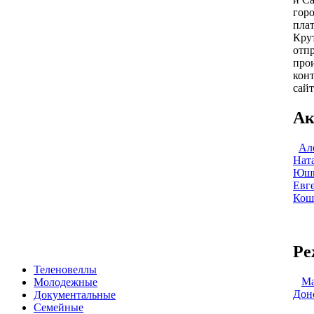
гор
пла
Кру
отпр
про
конт
сайт
Ак
Ал
Нат
Юшк
Евг
Кош
Ре
Теленовеллы
Ма
Молодежные
Дон
Документальные
Семейные