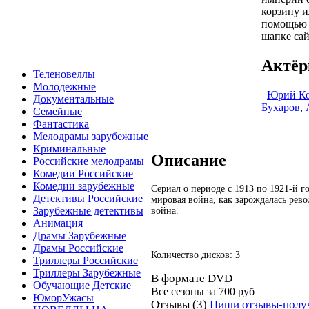
корзину и
помощью 
шапке сай
Актёр
Теленовеллы
Молодежные
Юрий Ко
Документальные
Бухаров
,
Семейные
Фантастика
Мелодрамы зарубежные
Криминальные
Описание
Российские мелодрамы
Комедии Российские
Комедии зарубежные
Сериал о периоде с 1913 по 1921-й г
Детективы Российские
мировая война, как зарождалась рев
Зарубежные детективы
война.
Анимация
Драмы Зарубежные
Драмы Российские
Количество дисков: 3
Триллеры Российские
Триллеры Зарубежные
В формате DVD
Обучающие Детские
Все сезоны за
700 руб
ЮморУжасы
Отзывы (3)
Пиши отзывы-полу