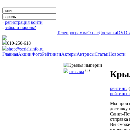
-
регистрация
войти
-
забыли пароль?
Телепрограмма
О нас
Доставка
DVD и
610-250-618
shop@serialsinfo.ru
Главная
Акции
Фото
Рейтинги
Актеры
Актрисы
Статьи
Новости
Драмы Зарубежные
(3)
Кры
отзывы
рейтинг:
рейтинге 
Мы произ
доставку 
Санкт-Пет
отправка
Вы сможе
империи d