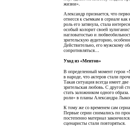
жизни».
Александр признается, что перво
отнесся к съемкам в сериале как
роль его затянула, стала интерес
особый колорит своей хулиганис
нагловатостью и любвеобильност
зрительскую аудиторию, особенн
Действительно, его мужскому о
сопротивляться…
Уход из «Ментов»
В определенный момент герои «
в народе, что актеров стали про
Такая ситуация всегда имеет две
зрительская любовь. С другой ст
стать заложником одного образа
роли» в планы Александра Лыков
К тому же со временем сам сериа
Первые серии снимались по про
постепенно материал закончилс
сценаристы стали повторяться.