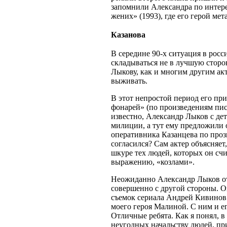
запомнили Александра по интер
жених» (1993), где его герой 
Казанова
В середине 90-х ситуация в росс
складываться не в лучшую сторон
Лыкову, как и многим другим ак
выживать.
В этот непростой период его пр
фонарей» (по произведениям пис
известно, Александр Лыков с де
милиции, а тут ему предложили 
оперативника Казанцева по проз
согласился? Сам актер объясняет,
шкуре тех людей, которых он счи
выражению, «козлами».
Неожиданно Александр Лыков о
совершенно с другой стороны. О
съемок сериала Андрей Кивинов
моего героя Малиной. С ним и е
Отличные ребята. Как я понял, 
неугодных начальству людей, пр