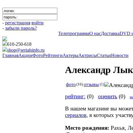
-
регистрация
войти
-
забыли пароль?
Телепрограмма
О нас
Доставка
DVD и
610-250-618
shop@serialsinfo.ru
Главная
Акции
Фото
Рейтинги
Актеры
Актрисы
Статьи
Новости
Александр Лык
фото
(16)
отзывы
(1)
рейтинг:
(0)
оценить
(0)
ме
В нашем магазине вы може
сериалов
, в которых участ
Место рождения:
Рахья, Л