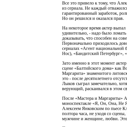
Все это привело к тому, что Ал
из сериала. Не каждый отважился
гарантированный заработок, рол
Но он решился и оказался прав.
На некоторое время актер выпал 
удивительно, - надо было ломать
доказывать, что способен на со
Первоначально приходилось дов
сериалах «Агент национальной б
Нос), «Бандитский Петербург»,
Зато именно в этот момент акте
сцене «Балтийского дома» как В
Маргарита» знаменитого литовск
это - после десятилетнего отсут
Лыков сыграл замечательно, хотя
верующий, раскаивался в этом с
После «Мастера и Маргариты» Ал
моноспектакле «Я, Он, Она, Не 
Алексеем Янковским по пьесе Кл
полтора часа, не уходя со сцены,
мужчине и женщине, любви. Это