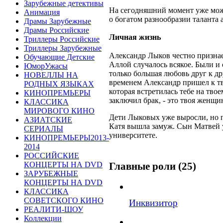
Зарубежные детективы
На сегодняшний момент уже мож
Анимация
о богатом разнообразии таланта 
Драмы Зарубежные
Драмы Российские
Личная жизнь
Триллеры Российские
Триллеры Зарубежные
Александр Лыков честно признае
Обучающие Детские
Аллой случалось всякое. Были и 
ЮморУжасы
только большая любовь друг к др
НОВЕЛЛЫ НА
временем Александр пришел к т
РОДНЫХ ЯЗЫКАХ
которая встретилась тебе на тво
КИНОПРЕМЬЕРЫ
заключил брак, - это твоя женщин
КЛАССИКА
МИРОВОГО КИНО
Дети Лыковых уже выросли, но п
АЗИАТСКИЕ
Катя вышла замуж. Сын Матвей у
СЕРИАЛЫ
университете.
КИНОПРЕМЬЕРЫ2013-
2014
РОССИЙСКИЕ
КОНЦЕРТЫ НА DVD
Главные роли (25)
ЗАРУБЕЖНЫЕ
КОНЦЕРТЫ НА DVD
КЛАССИКА
СОВЕТСКОГО КИНО
Инквизитор
РЕАЛИТИ-ШОУ
Коллекции