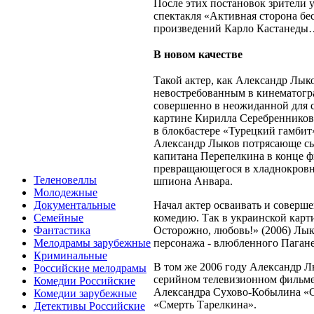
После этих постановок зрители
спектакля «Активная сторона бе
произведений Карло Кастанеды
В новом качестве
Такой актер, как Александр Лыко
невостребованным в кинематогра
совершенно в неожиданной для с
картине Кирилла Серебренников
в блокбастере «Турецкий гамбит
Александр Лыков потрясающе сы
капитана Перепелкина в конце 
превращающегося в хладнокровн
Теленовеллы
шпиона Анвара.
Молодежные
Начал актер осваивать и соверш
Документальные
комедию. Так в украинской карт
Семейные
Осторожно, любовь!» (2006) Лык
Фантастика
персонажа - влюбленного Пагане
Мелодрамы зарубежные
Криминальные
В том же 2006 году Александр Лы
Российские мелодрамы
серийном телевизионном фильме
Комедии Российские
Александра Сухово-Кобылина «С
Комедии зарубежные
«Смерть Тарелкина».
Детективы Российские