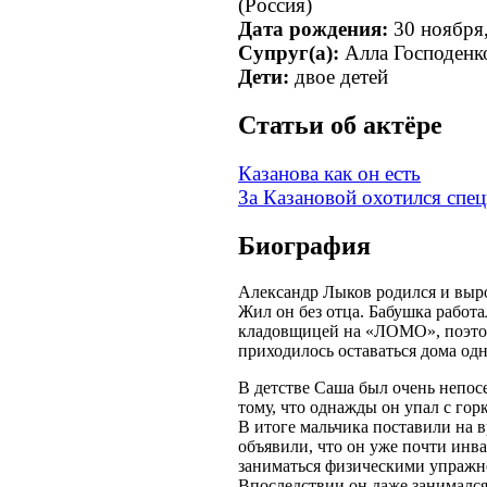
(Россия)
Дата рождения:
30 ноября
Супруг(а):
Алла Господенк
Дети:
двое детей
Cтатьи об актёре
Казанова как он есть
За Казановой охотился спец
Биография
Александр Лыков родился и выро
Жил он без отца. Бабушка работал
кладовщицей на «ЛОМО», поэтом
приходилось оставаться дома одн
В детстве Саша был очень непос
тому, что однажды он упал с гор
В итоге мальчика поставили на в
объявили, что он уже почти инва
заниматься физическими упражн
Впоследствии он даже занимался