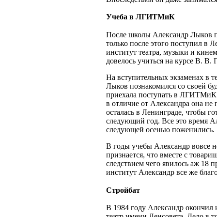
Учеба в ЛГИТМиК
После школы Александр Лыков п
только после этого поступил в 
институт театра, музыки и кине
довелось учиться на курсе В. В. 
На вступительных экзаменах в т
Лыков познакомился со своей бу
приехала поступать в ЛГИТМиК в
в отличие от Александра она не
осталась в Ленинграде, чтобы г
следующий год. Все это время Ал
следующей осенью поженились.
В годы учебы Александр вовсе 
признается, что вместе с товари
следствием чего явилось аж 18 
институт Александр все же благ
Стройбат
В 1984 году Александр окончил 
театр имени Ленсовета. Дело в т