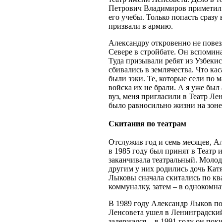
Петрович Владимиров приметил 
его учебы. Только попасть сразу 
призвали в армию.
Александру откровенно не повез
Севере в стройбате. Он вспомина
Туда призывали ребят из Узбекис
сбивались в землячества. Что кас
были зэки. Те, которые сели по 
войска их не брали. А я уже был
вуз, меня пригласили в Театр Ле
было равносильно жизни на зо
Скитания по театрам
Отслужив год и семь месяцев, А
в 1985 году был принят в Театр 
заканчивала театральный. Молод
другим у них родились дочь Кат
Лыковы сначала скитались по кв
коммуналку, затем – в однокомн
В 1989 году Александр Лыков пос
Ленсовета ушел в Ленинградский
задержался, - в 1991 году он пок