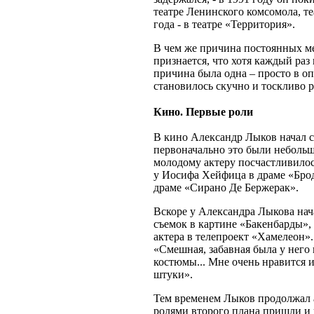
театре Ленинского комсомола, те
года - в театре «Территория».
В чем же причина постоянных м
признается, что хотя каждый ра
причина была одна – просто в о
становилось скучно и тоскливо 
Кино. Первые роли
В кино Александр Лыков начал сн
первоначально это были небольши
молодому актеру посчастливилос
у Иосифа Хейфица в драме «Брод
драме «Сирано Де Бержерак».
Вскоре у Александра Лыкова нач
съемок в картине «Бакенбарды»
актера в телепроект «Хамелеон»
«Смешная, забавная была у него
костюмы... Мне очень нравится 
штуки».
Тем временем Лыков продолжал а
ролями второго плана пришли и 