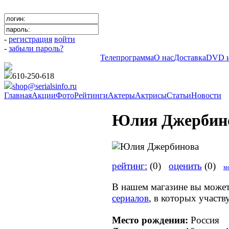
-
регистрация
войти
-
забыли пароль?
Телепрограмма
О нас
Доставка
DVD и
610-250-618
shop@serialsinfo.ru
Главная
Акции
Фото
Рейтинги
Актеры
Актрисы
Статьи
Новости
Юлия Джербин
рейтинг:
(0)
оценить
(0)
ме
В нашем магазине вы може
сериалов
, в которых участ
Место рождения:
Россия