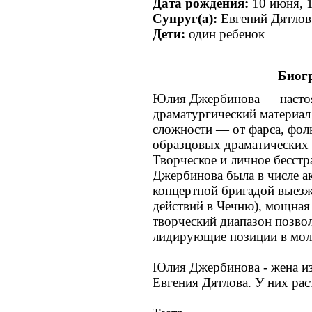
Дата рождения:
10 июня, 
Супруг(а):
Евгений Дятлов
Дети:
один ребенок
Биог
Юлия Джербинова — настоя
драматургический материал
сложности — от фарса, фол
образцовых драматических 
Творческое и личное бесстр
Джербинова была в числе а
концертной бригадой выезж
действий в Чечню), мощная
творческий диапазон позво
лидирующие позиции в мол
Юлия Джербинова - жена из
Евгения Дятлова. У них рас