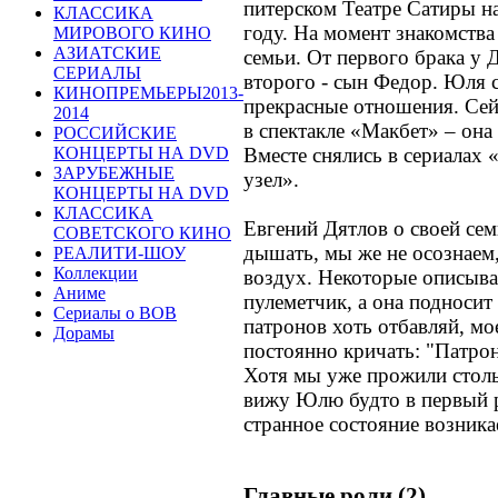
питерском Театре Сатиры н
КЛАССИКА
году. На момент знакомства
МИРОВОГО КИНО
АЗИАТСКИЕ
семьи. От первого брака у Д
СЕРИАЛЫ
второго - сын Федор. Юля 
КИНОПРЕМЬЕРЫ2013-
прекрасные отношения. Сей
2014
в спектакле «Макбет» – она
РОССИЙСКИЕ
Вместе снялись в сериалах
КОНЦЕРТЫ НА DVD
ЗАРУБЕЖНЫЕ
узел».
КОНЦЕРТЫ НА DVD
КЛАССИКА
Евгений Дятлов о своей сем
СОВЕТСКОГО КИНО
дышать, мы же не осознаем
РЕАЛИТИ-ШОУ
Коллекции
воздух. Некоторые описыва
Аниме
пулеметчик, а она подносит
Сериалы о ВОВ
патронов хоть отбавляй, мое
Дорамы
постоянно кричать: "Патрон
Хотя мы уже прожили стольк
вижу Юлю будто в первый ра
странное состояние возникае
Главные роли (2)