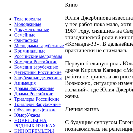
Кино
Юлия Джербинова известна 
Теленовеллы
у нее работ пока мало, хотя
Молодежные
Документальные
1987 году, снявшись на Св
Семейные
эпизодической роли в кино
Фантастика
«Команда-33». В дальнейше
Мелодрамы зарубежные
практически не снималась.
Криминальные
Российские мелодрамы
Комедии Российские
Первую большую роль Юлия
Комедии зарубежные
драме Кирилла Капицы «Мор
Детективы Российские
работа не принесла актрисе
Зарубежные детективы
Возможно, ситуацию измен
Анимация
Драмы Зарубежные
желаний», где Юлия Джерби
Драмы Российские
жены.
Триллеры Российские
Триллеры Зарубежные
Личная жизнь
Обучающие Детские
ЮморУжасы
НОВЕЛЛЫ НА
С будущим супругом Евге
РОДНЫХ ЯЗЫКАХ
познакомилась на репетиции
КИНОПРЕМЬЕРЫ