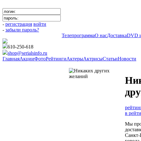
-
регистрация
войти
-
забыли пароль?
Телепрограмма
О нас
Доставка
DVD и
610-250-618
shop@serialsinfo.ru
Главная
Акции
Фото
Рейтинги
Актеры
Актрисы
Статьи
Новости
Российские мелодрамы
Ни
дру
рейтин
в рейт
Мы про
достав
Санкт-
города