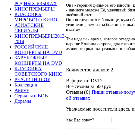
РОДНЫХ ЯЗЫКАХ
Она - героиня фильмов его юности, 
КИНОПРЕМЬЕРЫ
- намного моложе Её, удачливый би
КЛАССИКА
любящий отец.
МИРОВОГО КИНО
Они встречаются в больнице, куда об
уединения, чем из-за болезни, и ок
АЗИАТСКИЕ
палатам.
СЕРИАЛЫ
КИНОПРЕМЬЕРЫ2013-
Три недели - время, которое отведен
2014
царстве Елагина острова, для того 
РОССИЙСКИЕ
духовного родства, реальности любв
КОНЦЕРТЫ НА DVD
ЗАРУБЕЖНЫЕ
КОНЦЕРТЫ НА DVD
КЛАССИКА
Количество дисков: 2
СОВЕТСКОГО КИНО
РЕАЛИТИ-ШОУ
В формате DVD
Коллекции
Все сезоны за
500 руб
Аниме
Отзывы (0)
Пиши отзывы-полу
Сериалы о ВОВ
об отзывах
Дорамы
Уважаемые посетители,здесь п