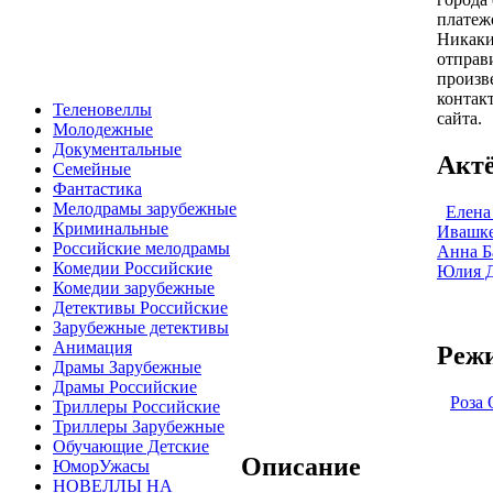
платеж
Никаки
отправ
произв
контак
Теленовеллы
сайта.
Молодежные
Документальные
Акт
Семейные
Фантастика
Мелодрамы зарубежные
Елена
Криминальные
Ивашк
Российские мелодрамы
Анна Б
Комедии Российские
Юлия 
Комедии зарубежные
Детективы Российские
Зарубежные детективы
Анимация
Режи
Драмы Зарубежные
Драмы Российские
Роза
Триллеры Российские
Триллеры Зарубежные
Обучающие Детские
Описание
ЮморУжасы
НОВЕЛЛЫ НА