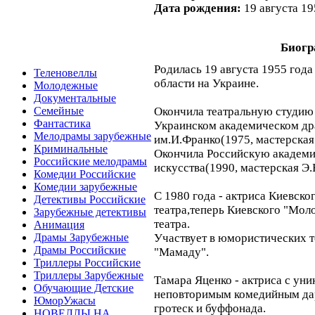
Дата рождения:
19 августа 19
Биогр
Родилась 19 августа 1955 года
Теленовеллы
области на Украине.
Молодежные
Документальные
Окончила театральную студию
Семейные
Фантастика
Украинском академическом др
Мелодрамы зарубежные
им.И.Франко(1975, мастерская
Криминальные
Окончила Российскую академи
Российские мелодрамы
искусства(1990, мастерская Э.
Комедии Российские
Комедии зарубежные
С 1980 года - актриса Киевск
Детективы Российские
театра,теперь Киевского "Мол
Зарубежные детективы
театра.
Анимация
Участвует в юмористических 
Драмы Зарубежные
Драмы Российские
"Мамаду".
Триллеры Российские
Триллеры Зарубежные
Тамара Яценко - актриса с уни
Обучающие Детские
неповторимым комедийным да
ЮморУжасы
гротеск и буффонада.
НОВЕЛЛЫ НА