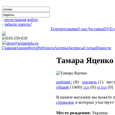
-
регистрация
войти
-
забыли пароль?
Телепрограмма
О нас
Доставка
DVD и
610-250-618
shop@serialsinfo.ru
Главная
Акции
Фото
Рейтинги
Актеры
Актрисы
Статьи
Новости
Тамара Яценко
рейтинг:
(8)
оценить
(1) мест
общий
(1400)
(0)
(0)
2026
08.2026
В нашем магазине вы можете 
сериалов
, в которых участвуе
Место рождения:
Украина