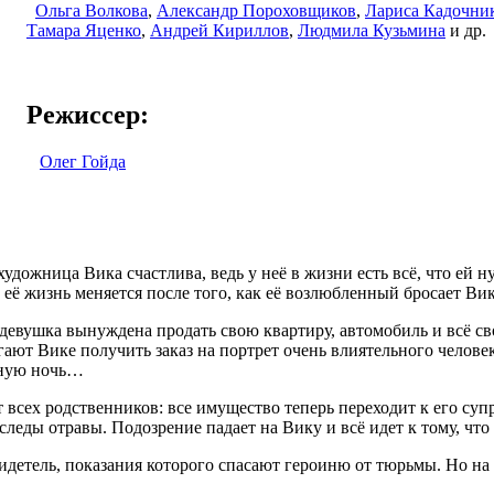
Ольга Волкова
,
Александр Пороховщиков
,
Лариса Кадочни
Тамара Яценко
,
Андрей Кириллов
,
Людмила Кузьмина
и др.
Режиссер:
Олег Гойда
удожница Вика счастлива, ведь у неё в жизни есть всё, что ей н
её жизнь меняется после того, как её возлюбленный бросает Вику
девушка вынуждена продать свою квартиру, автомобиль и всё св
ают Вике получить заказ на портрет очень влиятельного человек
чную ночь…
всех родственников: все имущество теперь переходит к его суп
следы отравы. Подозрение падает на Вику и всё идет к тому, что 
видетель, показания которого спасают героиню от тюрьмы. Но н