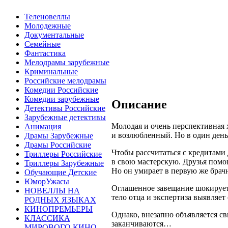
Теленовеллы
Молодежные
Документальные
Семейные
Фантастика
Мелодрамы зарубежные
Криминальные
Российские мелодрамы
Комедии Российские
Комедии зарубежные
Описание
Детективы Российские
Зарубежные детективы
Молодая и очень перспективная х
Анимация
и возлюбленный. Но в один день 
Драмы Зарубежные
Драмы Российские
Чтобы рассчитаться с кредитами 
Триллеры Российские
в свою мастерскую. Друзья помог
Триллеры Зарубежные
Но он умирает в первую же бра
Обучающие Детские
ЮморУжасы
Оглашенное завещание шокирует 
НОВЕЛЛЫ НА
тело отца и экспертиза выявляет 
РОДНЫХ ЯЗЫКАХ
КИНОПРЕМЬЕРЫ
Однако, внезапно объявляется с
КЛАССИКА
заканчиваются…
МИРОВОГО КИНО