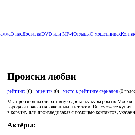
рамма
О нас
Доставка
DVD или MP-4
Отзывы
О мошенниках
Конта
Происки любви
рейтинг:
(0)
оценить
(0)
место в рейтинге сериалов
(0 голо
Мы производим оперативную доставку курьером по Москве и
города отправка наложенным платежом. Вы сможете купить 
в корзину или произведя заказ с помощью контактов, указанн
Актёры: