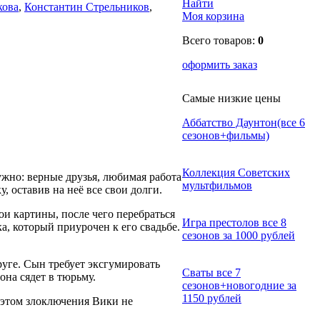
Найти
кова
,
Константин Стрельников
,
Моя корзина
Всего товаров:
0
оформить заказ
Самые низкие цены
Аббатство Даунтон(все 6
сезонов+фильмы)
Коллекция Советских
ужно: верные друзья, любимая работа
мультфильмов
, оставив на неё все свои долги.
ои картины, после чего перебраться
Игра престолов все 8
а, который приурочен к его свадьбе.
сезонов за 1000 рублей
руге. Сын требует эксгумировать
Сваты все 7
она сядет в тюрьму.
сезонов+новогодние за
1150 рублей
а этом злоключения Вики не