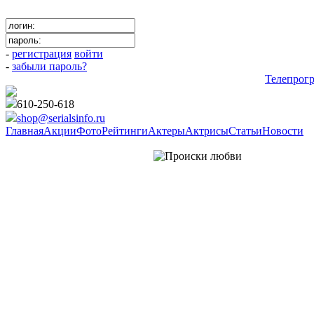
-
регистрация
войти
-
забыли пароль?
Телепрог
610-250-618
shop@serialsinfo.ru
Главная
Акции
Фото
Рейтинги
Актеры
Актрисы
Статьи
Новости
Российские мелодрамы