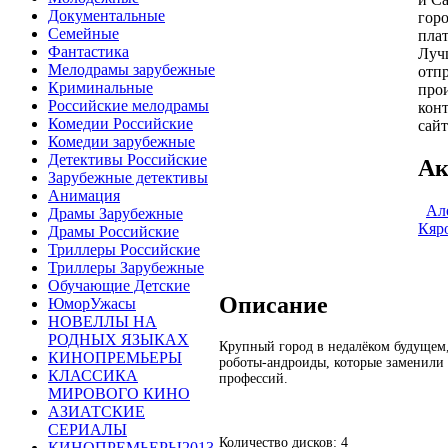
Документальные
гор
Семейные
пла
Фантастика
Луч
Мелодрамы зарубежные
отпр
Криминальные
про
Российские мелодрамы
конт
Комедии Российские
сайт
Комедии зарубежные
Детективы Российские
Ак
Зарубежные детективы
Анимация
Ал
Драмы Зарубежные
Кяр
Драмы Российские
Триллеры Российские
Триллеры Зарубежные
Обучающие Детские
Описание
ЮморУжасы
НОВЕЛЛЫ НА
РОДНЫХ ЯЗЫКАХ
Крупный город в недалёком будущем,
КИНОПРЕМЬЕРЫ
роботы-андроиды, которые заменили
КЛАССИКА
профессий.
МИРОВОГО КИНО
АЗИАТСКИЕ
СЕРИАЛЫ
Количество дисков: 4
КИНОПРЕМЬЕРЫ2013-