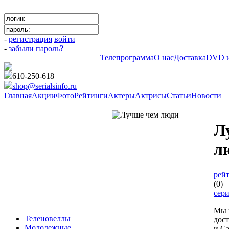
-
регистрация
войти
-
забыли пароль?
Телепрограмма
О нас
Доставка
DVD и
610-250-618
shop@serialsinfo.ru
Главная
Акции
Фото
Рейтинги
Актеры
Актрисы
Статьи
Новости
Фантастика
Л
л
рейт
(0)
сер
Мы 
Теленовеллы
дос
Молодежные
и Са