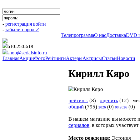
-
регистрация
войти
-
забыли пароль?
Телепрограмма
О нас
Доставка
DVD и
610-250-618
shop@serialsinfo.ru
Главная
Акции
Фото
Рейтинги
Актеры
Актрисы
Статьи
Новости
Кирилл Кяро
рейтинг:
(8)
оценить
(12) мес
общий
(795)
(0)
(0)
2026
08.2026
В нашем магазине вы можете 
сериалов
, в которых участвуе
Место рождения:
Эстония