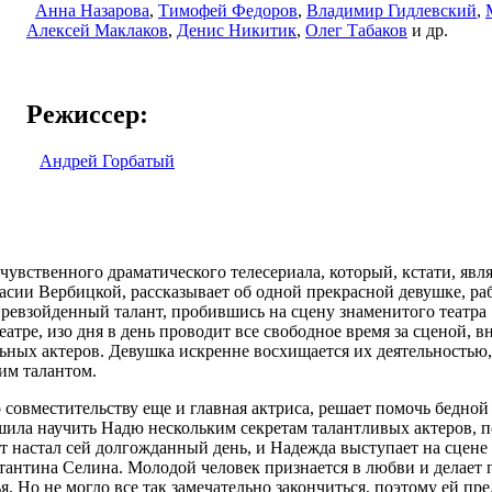
Анна Назарова
,
Тимофей Федоров
,
Владимир Гидлевский
,
Алексей Маклаков
,
Денис Никитик
,
Олег Табаков
и др.
Режиссер:
Андрей Горбатый
чувственного драматического телесериала, который, кстати, явл
сии Вербицкой, рассказывает об одной прекрасной девушке, р
превзойденный талант, пробившись на сцену знаменитого театра 1
атре, изо дня в день проводит все свободное время за сценой, в
ьных актеров. Девушка искренне восхищается их деятельностью,
ким талантом.
 совместительству еще и главная актриса, решает помочь бедной д
шила научить Надю нескольким секретам талантливых актеров, п
от настал сей долгожданный день, и Надежда выступает на сцене
стантина Селина. Молодой человек признается в любви и делает
ья. Но не могло все так замечательно закончиться, поэтому ей пр