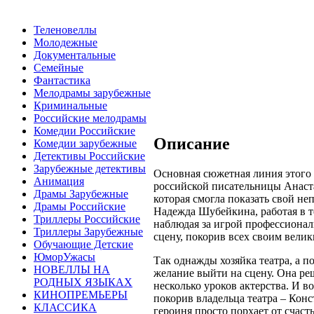
Теленовеллы
Молодежные
Документальные
Семейные
Фантастика
Мелодрамы зарубежные
Криминальные
Российские мелодрамы
Комедии Российские
Описание
Комедии зарубежные
Детективы Российские
Зарубежные детективы
Основная сюжетная линия этого 
Анимация
российской писательницы Анаста
Драмы Зарубежные
которая смогла показать свой не
Драмы Российские
Надежда Шубейкина, работая в те
Триллеры Российские
наблюдая за игрой профессионал
Триллеры Зарубежные
сцену, покорив всех своим вели
Обучающие Детские
ЮморУжасы
Так однажды хозяйка театра, а по
НОВЕЛЛЫ НА
желание выйти на сцену. Она ре
РОДНЫХ ЯЗЫКАХ
несколько уроков актерства. И в
КИНОПРЕМЬЕРЫ
покорив владельца театра – Кон
КЛАССИКА
героиня просто порхает от счаст