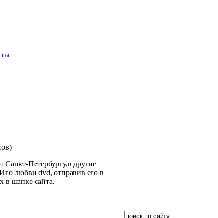
кты
сов)
 Санкт-Петербургу,в другие
Иго любви dvd, отправив его в
х в шапке сайта.