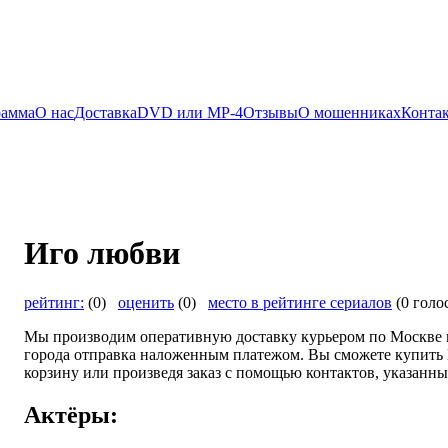
рамма
О нас
Доставка
DVD или MP-4
Отзывы
О мошенниках
Конта
Иго любви
рейтинг:
(0)
оценить
(0)
место в рейтинге сериалов
(0 голо
Мы производим оперативную доставку курьером по Москве и
города отправка наложенным платежом. Вы сможете купить 
корзину или произведя заказ с помощью контактов, указанны
Актёры: