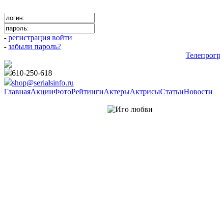
-
регистрация
войти
-
забыли пароль?
Телепрог
610-250-618
shop@serialsinfo.ru
Главная
Акции
Фото
Рейтинги
Актеры
Актрисы
Статьи
Новости
Драмы Российские