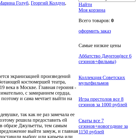
Марина Голуб
,
Георгий Колдун
,
Найти
Моя корзина
Всего товаров:
0
оформить заказ
Самые низкие цены
Аббатство Даунтон(все 6
сезонов+фильмы)
яется экранизацией произведений
Коллекция Советских
аботающей костюмершей театра,
мультфильмов
9 века в Москве. Главная героиня -
нимательно, с замиранием сердца,
 поэтому и сама мечтает выйти на
Игра престолов все 8
сезонов за 1000 рублей
евушке, так как не раз замечала ее
оэтому решила предоставить ей
Сваты все 7
 в образе Джульетты, тем самым
сезонов+новогодние за
 предложение выйти замуж, и главная
1150 рублей
едоставили выбор: или карьера или