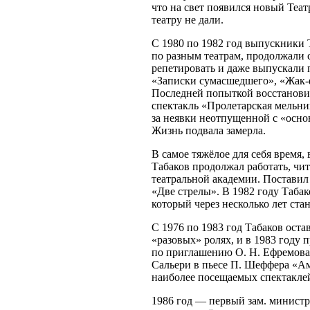
что на свет появился новый Теат
театру не дали.
С 1980 по 1982 год выпускники 
по разным театрам, продолжали 
репетировать и даже выпускали 
«Записки сумасшедшего», «Жак-ф
Последней попыткой восстанови
спектакль «Пролетарская мельни
за неявки неотпущенной с «осно
Жизнь подвала замерла.
В самое тяжёлое для себя время,
Табаков продолжал работать, чи
театральной академии. Постави
«Две стрелы». В 1982 году Табак
который через несколько лет ста
С 1976 по 1983 год Табаков оста
«разовых» ролях, и в 1983 году
по приглашению О. Н. Ефремова.
Сальери в пьесе П. Шеффера «Ам
наиболее посещаемых спектаклей
1986 год — первый зам. министр