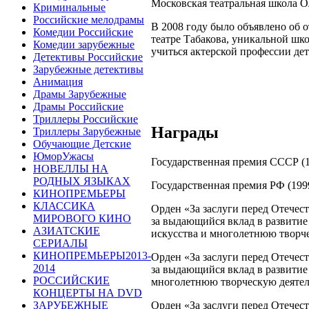
Московская театральная школа О
Криминальные
Российские мелодрамы
В 2008 году было объявлено об 
Комедии Российские
театре Табакова, уникальной шко
Комедии зарубежные
учиться актерской профессии дет
Детективы Российские
Зарубежные детективы
Анимация
Драмы Зарубежные
Драмы Российские
Триллеры Российские
Награды
Триллеры Зарубежные
Обучающие Детские
ЮморУжасы
Государственная премия СССР (
НОВЕЛЛЫ НА
РОДНЫХ ЯЗЫКАХ
Государственная премия РФ (199
КИНОПРЕМЬЕРЫ
КЛАССИКА
Орден «За заслуги перед Отечест
МИРОВОГО КИНО
за выдающийся вклад в развитие
АЗИАТСКИЕ
искусства и многолетнюю творч
СЕРИАЛЫ
КИНОПРЕМЬЕРЫ2013-
Орден «За заслуги перед Отечест
2014
за выдающийся вклад в развитие 
РОССИЙСКИЕ
многолетнюю творческую деятел
КОНЦЕРТЫ НА DVD
ЗАРУБЕЖНЫЕ
Орден «За заслуги перед Отечеств