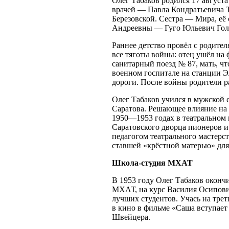
Олег Табаков родился 17 августа
врачей — Павла Кондратьевича 
Березовской. Сестра — Мира, е
Андреевны — Гуго Юльевич Гол
Раннее детство провёл с родител
все тяготы войны: отец ушёл на 
санитарный поезд № 87, мать, чт
военном госпитале на станции Э
дороги. После войны родители р
Олег Табаков учился в мужской 
Саратова. Решающее влияние на 
1950—1953 годах в театральном
Саратовского дворца пионеров 
педагогом театрального мастерс
ставшей «крёстной матерью» для 
Школа-студия МХАТ
В 1953 году Олег Табаков оконч
МХАТ, на курс Василия Осипови
лучших студентов. Учась на трет
в кино в фильме «Саша вступает
Швейцера.