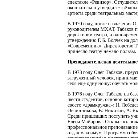
спектакле «Ревизор». Оглушител
окончательно утвердил «звёздны
артиста среди театральных маст
В 1970 году, после назначения 
руководителем МХАТ, Табаков п
директором театра, и одновремен
утверждению Г. Б. Волчек на дол
«Современник». Директорство Та
принесло театру немало пользы.
Преподавательская деятельнос
В 1973 году Олег Табаков, пре
загруженный человек, принимае
себя ещё одну ношу: обучать мол
В 1976 году Олег Табаков на ба
шести студентов, основой которог
своего «драмкружка»: Н. Лебедев
Овчинникова, В. Никитин, А. Як
Среди пришедших поступать учи
Елена Майорова. Открылась нов
профессиональное преподавание
отдал максимум. Программа обуч