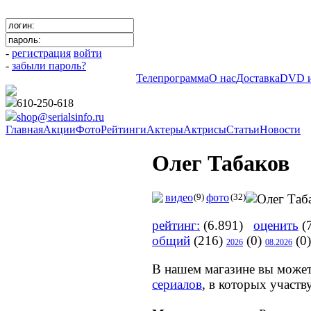
-
регистрация
войти
-
забыли пароль?
Телепрограмма
О нас
Доставка
DVD и
610-250-618
shop@serialsinfo.ru
Главная
Акции
Фото
Рейтинги
Актеры
Актрисы
Статьи
Новости
Олег Табаков
видео
(9)
фото
(32)
рейтинг:
(6.891)
оценить
(7
общий
(216)
(0)
(0)
2026
08.2026
В нашем магазине вы може
сериалов
, в которых участв