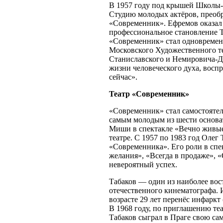
В 1957 году под крышей Школы
Студию молодых актёров, преобр
«Современник». Ефремов оказал
профессиональное становление Т
«Современник» стал одновреме
Московского Художественного те
Станиславского и Немировича-Д
жизни человеческого духа, воспр
сейчас».
Театр «Современник»
«Современник» стал самостояте
самым молодым из шести основат
Миши в спектакле «Вечно живые»
театре. С 1957 по 1983 год Олег
«Современника». Его роли в спе
желания», «Всегда в продаже», 
невероятный успех.
Табаков — один из наиболее вос
отечественного кинематографа. 
возрасте 29 лет перенёс инфаркт 
В 1968 году, по приглашению те
Табаков сыграл в Праге свою с