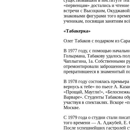
существовавшей в институте теа
«первенцам» достались и чтение
встречи с Высоцким, Окуджавой
знаковыми фигурами того времен
ученикам, посвящая занятиям всё
«Табакерка»
Олег Табаков с подарком из Сара
В 1977 году, с помощью начальн
Гольцмана, Табакову удалось по
Чаплыгина, 1а. Собственными ру
отремонтировали заброшенное п
превратившееся в знаменитый по
В 1978 году состоялась премьера
вернусь к тебе» по пьесе А. Каз
«Прощай, Маугли!», «Белоснежка
Варваре». Студенты Табакова об
участвуя в спектаклях. Вскоре «п
Москве.
С 1979 года о студии стали пис
того времени — А. Аджубей, Е. 
После успешнейших гастролей ст