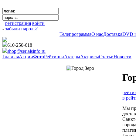
-
регистрация
войти
-
забыли пароль?
Телепрограмма
О нас
Доставка
DVD и
610-250-618
shop@serialsinfo.ru
Главная
Акции
Фото
Рейтинги
Актеры
Актрисы
Статьи
Новости
КЛАССИКА СОВЕТСКОГО К
Го
рейтин
в рейт
Мы пр
доста
Санкт-
город
плате
Город 