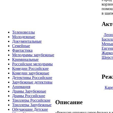
корзин
помощ
в шапк
Акт
Теленовеллы
Леон
Молодежные
Басил
Документальные
Мень
Семейные
Евген
Фантастика
Жарко
Мелодрамы зарубежные
Шерст
Криминальные
Российские мелодрамы
Комедии Российские
Комедии зарубежные
Реж
Детективы Российские
Зарубежные детективы
Анимация
Каре
Драмы Зарубежные
Драмы Российские
Триллеры Российские
Описание
Триллеры Зарубежные
Обучающие Детские
«Режиссер отправил героя фильма в 