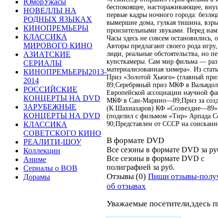
ЮморУжасы
беспокоящее, настораживающее, вну
НОВЕЛЛЫ НА
первые кадры ночного города: безлюд
РОДНЫХ ЯЗЫКАХ
вымершие дома, гулкая тишина, взр
КИНОПРЕМЬЕРЫ
пронзительными звуками. Перед на
КЛАССИКА
Часы здесь не совсем остановились,
МИРОВОГО КИНО
Авторы предлагают своего рода игру,
люди, реальные обстоятельства, но п
АЗИАТСКИЕ
кунсткамеры. Сам мир фильма — раз
СЕРИАЛЫ
материализованная химера». Из стат
КИНОПРЕМЬЕРЫ2013-
Приз «Золотой Хьюго» (главный пр
2014
89;Серебряный приз МКФ в Вальядо
РОССИЙСКИЕ
Европейской ассоциации научной фа
КОНЦЕРТЫ НА DVD
МКФ в Сан-Марино—89;Приз за созда
ЗАРУБЕЖНЫЕ
(К.Шахназаров) КФ «Созвездие—89
КОНЦЕРТЫ НА DVD
(поделил с фильмом «Тир» Арпада 
90;Представлен от СССР на соискани
КЛАССИКА
СОВЕТСКОГО КИНО
В формате DVD
РЕАЛИТИ-ШОУ
Все сезоны в формате DVD за
ру
Коллекции
Все сезоны в формате DVD
c
Аниме
полиграфией
за
руб.
Сериалы о ВОВ
Отзывы (0)
Пиши отзывы-полу
Дорамы
об отзывах
Уважаемые посетители,здесь п