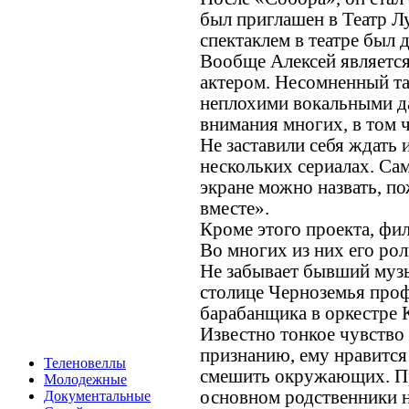
был приглашен в Театр Л
спектаклем в театре был 
Вообще Алексей являетс
актером. Несомненный та
неплохими вокальными да
внимания многих, в том 
Не заставили себя ждать 
нескольких сериалах. Са
экране можно назвать, п
вместе».
Кроме этого проекта, фи
Во многих из них его ро
Не забывает бывший музы
столице Черноземья проф
барабанщика в оркестр
Известно тонкое чувство
признанию, ему нравится 
Теленовеллы
смешить окружающих. Пра
Молодежные
основном родственники 
Документальные