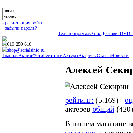
-
регистрация
войти
-
забыли пароль?
Телепрограмма
О нас
Доставка
DVD и
610-250-618
shop@serialsinfo.ru
Главная
Акции
Фото
Рейтинги
Актеры
Актрисы
Статьи
Новости
Алексей Секи
рейтинг:
(5.169)
оц
актерев
общий
(420
В нашем магазине в
сериалов
, в которы