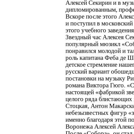
Алексей Секирин и в муз
дипломированным, проф
Вскоре после этого Але
и поступил в московский
этого учебного заведени
Звездный час Алексея Сек
популярный мюзикл «Со
понравился молодой и та
роль капитана Феба де Ш
детское стремление наше
русский вариант обошедш
постановки на музыку Ри
романа Виктора Гюго. «
настоящей «фабрикой зве
целого ряда блистающих 
Стоцкая, Антон Макарск
небезызвестных фигур «за
именно благодаря этой по
Воронежа Алексей Алекс
После «Собора», он стал