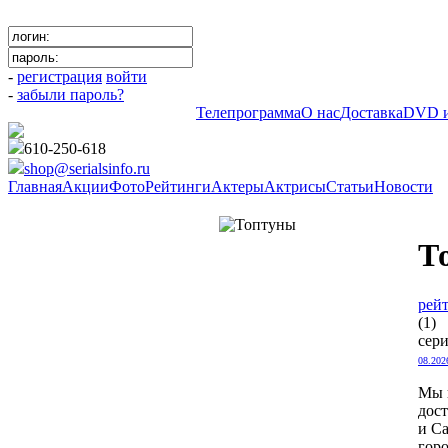
-
регистрация
войти
-
забыли пароль?
Телепрограмма
О нас
Доставка
DVD и
610-250-618
shop@serialsinfo.ru
Главная
Акции
Фото
Рейтинги
Актеры
Актрисы
Статьи
Новости
Детективы Российские
Т
рейт
(1) 
сер
08.202
Мы 
дос
и Са
гор