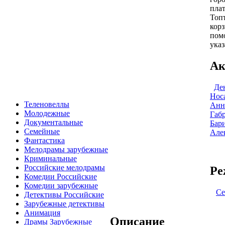
пла
Топт
корз
пом
указ
Ак
Де
Нос
Теленовеллы
Анн
Молодежные
Габ
Документальные
Бар
Семейные
Але
Фантастика
Мелодрамы зарубежные
Криминальные
Российские мелодрамы
Ре
Комедии Российские
Комедии зарубежные
Се
Детективы Российские
Зарубежные детективы
Анимация
Описание
Драмы Зарубежные