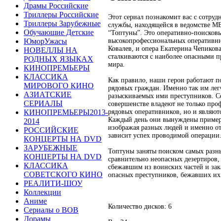
Драмы Российские
Триллеры Российские
Этот сериал познакомит вас с сотруд
Триллеры Зарубежные
службы, находящейся в ведомстве МВ
Обучающие Детские
“Топтуны”. Это оперативно-поисковы
высокопрофессиональных оперативн
ЮморУжасы
Ковалев, и опера Екатерина Чепиков
НОВЕЛЛЫ НА
сталкиваются с наиболее опасными 
РОДНЫХ ЯЗЫКАХ
мира.
КИНОПРЕМЬЕРЫ
КЛАССИКА
Как правило, наши герои работают п
МИРОВОГО КИНО
рядовых граждан. Именно так им лег
АЗИАТСКИЕ
разыскиваемых ими преступников. С
СЕРИАЛЫ
совершенстве владеют не только пр
рядовых оперативников, но и являют
КИНОПРЕМЬЕРЫ2013-
Каждый день они вынуждены примеря
2014
изображая разных людей и именно от
РОССИЙСКИЕ
зависит успех проводимой операции
КОНЦЕРТЫ НА DVD
ЗАРУБЕЖНЫЕ
Топтуны заняты поиском самых разны
КОНЦЕРТЫ НА DVD
сравнительно неопасных дезертиров
КЛАССИКА
сбежавшим из воинских частей и зак
СОВЕТСКОГО КИНО
опасных преступников, бежавших их
РЕАЛИТИ-ШОУ
Коллекции
Аниме
Количество дисков: 6
Сериалы о ВОВ
Дорамы