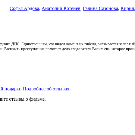
Софья Ардова
,
Анатолий Котенев
,
Галина Сазонова
,
Кирил
дника ДПС. Единственным, кто видел момент их гибели, оказывается запертый 
и. Раскрыть преступление помогает дело следователя Васильева, которое прои
й подарки
Подробнее об отзывах
ите отзывы о фильме.