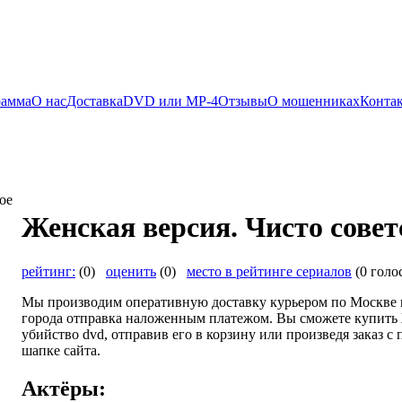
рамма
О нас
Доставка
DVD или MP-4
Отзывы
О мошенниках
Конта
Женская версия. Чисто совет
рейтинг:
(0)
оценить
(0)
место в рейтинге сериалов
(0 голо
Мы производим оперативную доставку курьером по Москве и
города отправка наложенным платежом. Вы сможете купить Ж
убийство dvd, отправив его в корзину или произведя заказ с
шапке сайта.
Актёры: