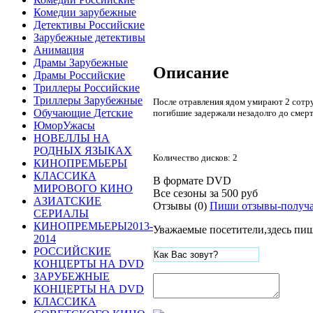
Комедии зарубежные
Детективы Российские
Зарубежные детективы
Анимация
Драмы Зарубежные
Описание
Драмы Российские
Триллеры Российские
Триллеры Зарубежные
После отравления ядом умирают 2 сотру
Обучающие Детские
погибшие задержали незадолго до смерт
ЮморУжасы
НОВЕЛЛЫ НА
РОДНЫХ ЯЗЫКАХ
Количество дисков: 2
КИНОПРЕМЬЕРЫ
КЛАССИКА
В формате DVD
МИРОВОГО КИНО
Все сезоны за
500 руб
АЗИАТСКИЕ
Отзывы (0)
Пиши отзывы-получа
СЕРИАЛЫ
КИНОПРЕМЬЕРЫ2013-
Уважаемые посетители,здесь пиш
2014
РОССИЙСКИЕ
КОНЦЕРТЫ НА DVD
ЗАРУБЕЖНЫЕ
КОНЦЕРТЫ НА DVD
КЛАССИКА