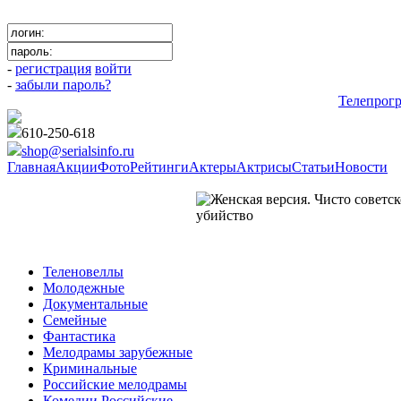
-
регистрация
войти
-
забыли пароль?
Телепрог
610-250-618
shop@serialsinfo.ru
Главная
Акции
Фото
Рейтинги
Актеры
Актрисы
Статьи
Новости
Детективы Российские
Теленовеллы
Молодежные
Документальные
Семейные
Фантастика
Мелодрамы зарубежные
Криминальные
Российские мелодрамы
Комедии Российские