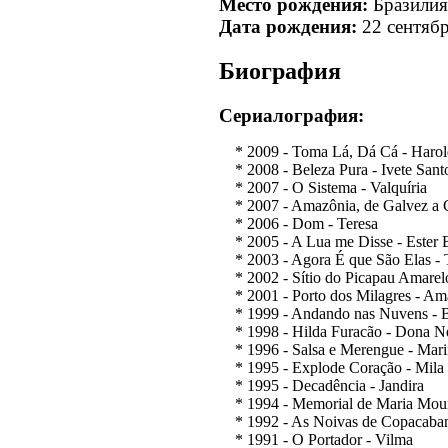
Место рождения:
Бразилия
Дата рождения:
22 сентябр
Биография
Сериалография:
* 2009 - Toma Lá, Dá Cá - Harol
* 2008 - Beleza Pura - Ivete Sant
* 2007 - O Sistema - Valquíria
* 2007 - Amazônia, de Galvez a C
* 2006 - Dom - Teresa
* 2005 - A Lua me Disse - Ester 
* 2003 - Agora É que São Elas - 
* 2002 - Sítio do Picapau Amarelo
* 2001 - Porto dos Milagres - Am
* 1999 - Andando nas Nuvens - B
* 1998 - Hilda Furacão - Dona 
* 1996 - Salsa e Merengue - Mari
* 1995 - Explode Coração - Mila
* 1995 - Decadência - Jandira
* 1994 - Memorial de Maria Mour
* 1992 - As Noivas de Copacaban
* 1991 - O Portador - Vilma