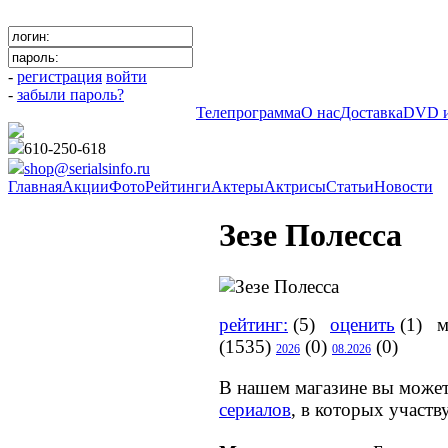
-
регистрация
войти
-
забыли пароль?
Телепрограмма
О нас
Доставка
DVD и
610-250-618
shop@serialsinfo.ru
Главная
Акции
Фото
Рейтинги
Актеры
Актрисы
Статьи
Новости
Зезе Полесса
рейтинг:
(5)
оценить
(1) м
(1535)
(0)
(0)
2026
08.2026
В нашем магазине вы може
сериалов
, в которых участв