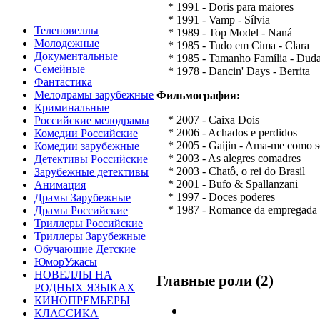
* 1991 - Doris para maiores
* 1991 - Vamp - Sílvia
Теленовеллы
* 1989 - Top Model - Naná
Молодежные
* 1985 - Tudo em Cima - Clara
Документальные
* 1985 - Tamanho Família - Dud
Семейные
* 1978 - Dancin' Days - Berrita
Фантастика
Мелодрамы зарубежные
Фильмография:
Криминальные
* 2007 - Caixa Dois
Российские мелодрамы
* 2006 - Achados e perdidos
Комедии Российские
* 2005 - Gaijin - Ama-me como 
Комедии зарубежные
* 2003 - As alegres comadres
Детективы Российские
* 2003 - Chatô, o rei do Brasil
Зарубежные детективы
* 2001 - Bufo & Spallanzani
Анимация
* 1997 - Doces poderes
Драмы Зарубежные
* 1987 - Romance da empregada
Драмы Российские
Триллеры Российские
Триллеры Зарубежные
Обучающие Детские
ЮморУжасы
НОВЕЛЛЫ НА
Главные роли (2)
РОДНЫХ ЯЗЫКАХ
КИНОПРЕМЬЕРЫ
КЛАССИКА