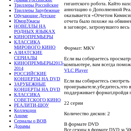
гигантского робота. Кайто на
Триллеры Российские
аннотацию о Дополненной Реал
Триллеры Зарубежные
оказывается «Отчетом Кимиси
Обучающие Детские
отчета было похоже на обвин
ЮморУжасы
НОВЕЛЛЫ НА
в заговоре, затронувшего весь
РОДНЫХ ЯЗЫКАХ
КИНОПРЕМЬЕРЫ
КЛАССИКА
МИРОВОГО КИНО
Формат: MKV
АЗИАТСКИЕ
СЕРИАЛЫ
Если вы собираетесь просматр
КИНОПРЕМЬЕРЫ2013-
компьютере,
вам всегда помож
2014
VLC Player
РОССИЙСКИЕ
КОНЦЕРТЫ НА DVD
Если вы собираетесь смотреть 
ЗАРУБЕЖНЫЕ
проигрывателе,убедитесь,что 
КОНЦЕРТЫ НА DVD
поддерживает формат,пройдя
КЛАССИКА
СОВЕТСКОГО КИНО
22 серии
РЕАЛИТИ-ШОУ
Коллекции
Количество дисков: 2
Аниме
Сериалы о ВОВ
В формате DVD
Дорамы
Все сезоны в формате DVD за
50