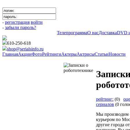
-
регистрация
войти
-
забыли пароль?
Телепрограмма
О нас
Доставка
DVD и
610-250-618
shop@serialsinfo.ru
Главная
Акции
Фото
Рейтинги
Актеры
Актрисы
Статьи
Новости
Анимация
Записки
роботот
рейтинг:
(0)
оц
сериалов
(0 голо
Мы производим 
курьером по Мос
другие города о
платежом. Вы см