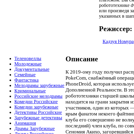
робототехнике dv
или произведя з
указанных в шап
Режиссер:
Кадзуя Номура
Описание
Теленовеллы
Молодежные
Документальные
К 2019-ому году получил рас
Семейные
PokeCom, снабжённый операц
Фантастика
PhoneDroid, которая использу
Мелодрамы зарубежные
Дополненной Реальности. В эт
Криминальные
робототехники старшей школ
Российские мелодрамы
находится на грани закрытия и
Комедии Российские
Комедии зарубежные
участников, один из которых 
Детективы Российские
ярым фанатом некоего файтинг
Зарубежные детективы
клуба его совершенно не волну
Анимация
последний) член клуба, по сов
Драмы Зарубежные
Сеномия Акихо, загоревшийся
Драмы Российские