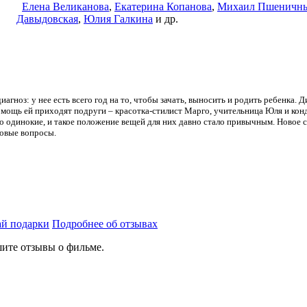
Елена Великанова
,
Екатерина Копанова
,
Михаил Пшеничн
Давыдовская
,
Юлия Галкина
и др.
агноз: у нее есть всего год на то, чтобы зачать, выносить и родить ребенка. 
омощь ей приходят подруги – красотка-стилист Марго, учительница Юля и кон
еро одинокие, и такое положение вещей для них давно стало привычным. Новое 
новые вопросы.
й подарки
Подробнее об отзывах
ите отзывы о фильме.