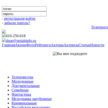
-
регистрация
войти
-
забыли пароль?
Телепрог
610-250-618
shop@serialsinfo.ru
Главная
Акции
Фото
Рейтинги
Актеры
Актрисы
Статьи
Новости
Комедии Российские
Теленовеллы
Молодежные
Документальные
Семейные
Фантастика
Мелодрамы зарубежные
Криминальные
Российские мелодрамы