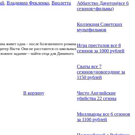
ый
,
Владимир Фекленко
,
Виолетта
Аббатство Даунтон(все 6
сезонов+фильмы)
Коллекция Советских
мультфильмов
Дина живет одна – после болезненного романа
Игра престолов все 8
дитер Настя. Они не расстаются со школьных
сезонов за 1000 рублей
сложное задание – найти отца для Дининого
Сваты все 7
сезонов+новогодние за
1150 рублей
В корзину
Чисто Английские
убийства 22 сезона
Миллиарды все 6 сезонов
за 1100 рублей