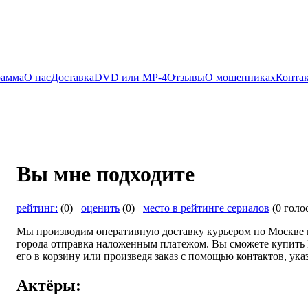
рамма
О нас
Доставка
DVD или MP-4
Отзывы
О мошенниках
Конта
Вы мне подходите
рейтинг:
(0)
оценить
(0)
место в рейтинге сериалов
(0 голо
Мы производим оперативную доставку курьером по Москве и
города отправка наложенным платежом. Вы сможете купить 
его в корзину или произведя заказ с помощью контактов, ука
Актёры: