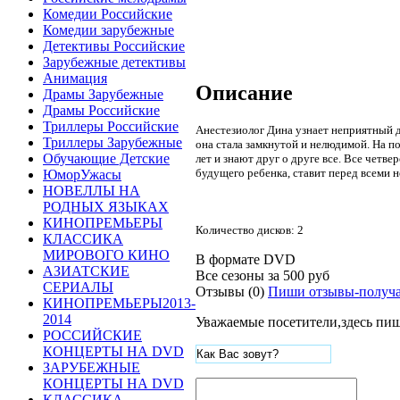
Комедии Российские
Комедии зарубежные
Детективы Российские
Зарубежные детективы
Анимация
Описание
Драмы Зарубежные
Драмы Российские
Триллеры Российские
Анестезиолог Дина узнает неприятный ди
Триллеры Зарубежные
она стала замкнутой и нелюдимой. На п
Обучающие Детские
лет и знают друг о друге все. Все четв
будущего ребенка, ставит перед всеми 
ЮморУжасы
НОВЕЛЛЫ НА
РОДНЫХ ЯЗЫКАХ
КИНОПРЕМЬЕРЫ
Количество дисков: 2
КЛАССИКА
МИРОВОГО КИНО
В формате DVD
АЗИАТСКИЕ
Все сезоны за
500 руб
СЕРИАЛЫ
Отзывы (0)
Пиши отзывы-получа
КИНОПРЕМЬЕРЫ2013-
2014
Уважаемые посетители,здесь пиш
РОССИЙСКИЕ
КОНЦЕРТЫ НА DVD
ЗАРУБЕЖНЫЕ
КОНЦЕРТЫ НА DVD
КЛАССИКА