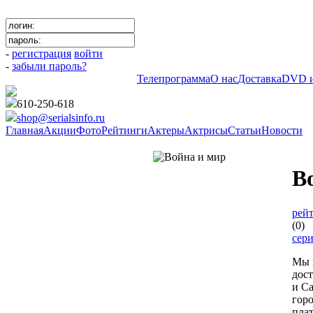
-
регистрация
войти
-
забыли пароль?
Телепрограмма
О нас
Доставка
DVD и
610-250-618
shop@serialsinfo.ru
Главная
Акции
Фото
Рейтинги
Актеры
Актрисы
Статьи
Новости
КЛАССИКА СОВЕТСКОГО К
В
рейт
(0)
сер
Мы 
дос
и Са
гор
пла