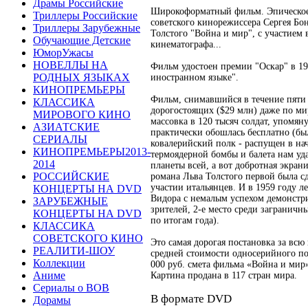
Драмы Российские
Широкоформатный фильм. Эпическое
Триллеры Российские
советского кинорежиссера Сергея Бо
Триллеры Зарубежные
Толстого "Война и мир", с участием в
Обучающие Детские
кинематографа...
ЮморУжасы
НОВЕЛЛЫ НА
Фильм удостоен премии "Оскар" в 1
РОДНЫХ ЯЗЫКАХ
иностранном языке".
КИНОПРЕМЬЕРЫ
Фильм, снимавшийся в течение пяти 
КЛАССИКА
дорогостоящих ($29 млн) даже по ми
МИРОВОГО КИНО
массовка в 120 тысяч солдат, упомяну
АЗИАТСКИЕ
практически обошлась бесплатно (бы
СЕРИАЛЫ
ковалерийский полк - распущен в нач
КИНОПРЕМЬЕРЫ2013-
термоядерной бомбы и балета нам уда
2014
планеты всей, а вот добротная экран
РОССИЙСКИЕ
романа Льва Толстого первой была с
участии итальянцев. И в 1959 году л
КОНЦЕРТЫ НА DVD
Видора с немалым успехом демонстри
ЗАРУБЕЖНЫЕ
зрителей, 2-е место среди заграничн
КОНЦЕРТЫ НА DVD
по итогам года).
КЛАССИКА
СОВЕТСКОГО КИНО
Это самая дорогая постановка за всю
РЕАЛИТИ-ШОУ
средней стоимости односерийного п
Коллекции
000 руб. смета фильма «Война и мир»
Аниме
Картина продана в 117 стран мира.
Сериалы о ВОВ
В формате DVD
Дорамы