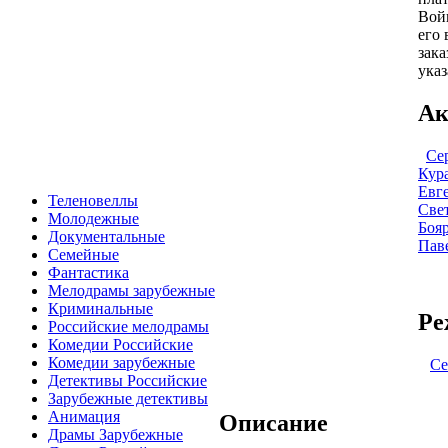
Вой
его 
зака
указ
Ак
Се
Кур
Евг
Теленовеллы
Све
Молодежные
Боя
Документальные
Пав
Семейные
Фантастика
Мелодрамы зарубежные
Криминальные
Ре
Российские мелодрамы
Комедии Российские
Комедии зарубежные
Се
Детективы Российские
Зарубежные детективы
Анимация
Описание
Драмы Зарубежные