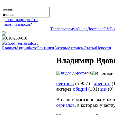
-
регистрация
войти
-
забыли пароль?
Телепрограмма
О нас
Доставка
DVD и
610-250-618
shop@serialsinfo.ru
Главная
Акции
Фото
Рейтинги
Актеры
Актрисы
Статьи
Новости
Владимир Вдов
видео
(5)
фото
(24)
рейтинг:
(5.957)
оценить
(
актерев
общий
(101)
(0)
2026
В нашем магазине вы може
сериалов
, в которых участ