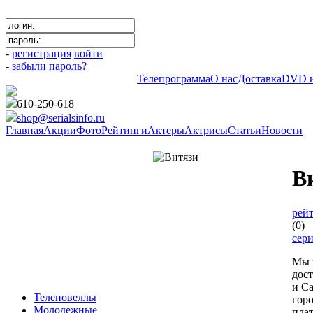
-
регистрация
войти
-
забыли пароль?
Телепрограмма
О нас
Доставка
DVD и
610-250-618
shop@serialsinfo.ru
Главная
Акции
Фото
Рейтинги
Актеры
Актрисы
Статьи
Новости
Детективы Российские
В
рейт
(0)
сер
Мы 
дос
и Са
Теленовеллы
гор
Молодежные
пла