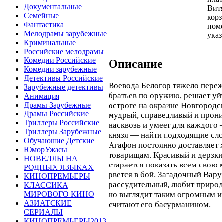
Документальные
Витя
Семейные
корз
Фантастика
пом
Мелодрамы зарубежные
указ
Криминальные
Российские мелодрамы
Комедии Российские
Описание
Комедии зарубежные
Детективы Российские
Воевода Белогор тяжело переж
Зарубежные детективы
братьев по оружию, решает уйт
Анимация
остроге на окраине Новгородс
Драмы Зарубежные
Драмы Российские
мудрый, справедливый и прони
Триллеры Российские
насквозь и умеет для каждого
Триллеры Зарубежные
князя — найти подходящие сл
Обучающие Детские
Агафон постоянно доставляет
ЮморУжасы
товарищам. Красивый и дерзки
НОВЕЛЛЫ НА
старается показать всем свою
РОДНЫХ ЯЗЫКАХ
рвется в бой. Загадочный Вару
КИНОПРЕМЬЕРЫ
рассудительный, любит природ
КЛАССИКА
но выглядит таким огромным 
МИРОВОГО КИНО
АЗИАТСКИЕ
считают его басурманином.
СЕРИАЛЫ
КИНОПРЕМЬЕРЫ2013-