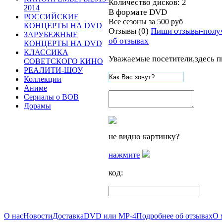
Количество дисков: 2
2014
В формате DVD
РОССИЙСКИЕ
Все сезоны за
500 руб
КОНЦЕРТЫ НА DVD
Отзывы (0)
Пиши отзывы-полу
ЗАРУБЕЖНЫЕ
об отзывах
КОНЦЕРТЫ НА DVD
КЛАССИКА
Уважаемые посетители,здесь п
СОВЕТСКОГО КИНО
РЕАЛИТИ-ШОУ
Коллекции
Аниме
Сериалы о ВОВ
Дорамы
не видно картинку?
нажмите
код:
О нас
Новости
Доставка
DVD или MP-4
Подробнее об отзывах
О 