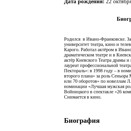
Дата рождения:
22 октябр
Биог
Родился в Ивано-Франковске. З
университет театра, кино и теле
Карого. Работал актёром в Иван
драматическом театре и в Киевс
актёр Киевского Театра драмы и
лауреат профессиональной теат
Пектораль»: в 1998 году – в но
второго плана» за роль Сеньора
или 70 оборотов» по новеллам Л.
номинации «Лучшая мужская роль
Войницкого в спектакле «26 ком
Снимается в кино.
Биография