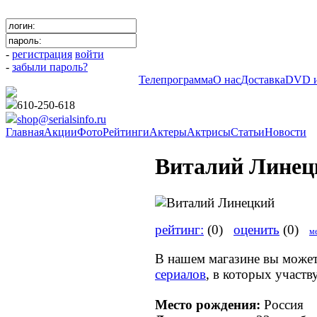
-
регистрация
войти
-
забыли пароль?
Телепрограмма
О нас
Доставка
DVD и
610-250-618
shop@serialsinfo.ru
Главная
Акции
Фото
Рейтинги
Актеры
Актрисы
Статьи
Новости
Виталий Линец
рейтинг:
(0)
оценить
(0)
ме
В нашем магазине вы може
сериалов
, в которых участ
Место рождения:
Россия