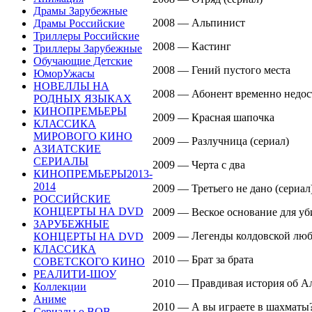
Драмы Зарубежные
2008 — Альпинист
Драмы Российские
Триллеры Российские
2008 — Кастинг
Триллеры Зарубежные
Обучающие Детские
2008 — Гений пустого места
ЮморУжасы
НОВЕЛЛЫ НА
2008 — Абонент временно недост
РОДНЫХ ЯЗЫКАХ
КИНОПРЕМЬЕРЫ
2009 — Красная шапочка
КЛАССИКА
МИРОВОГО КИНО
2009 — Разлучница (сериал)
АЗИАТСКИЕ
СЕРИАЛЫ
2009 — Черта с два
КИНОПРЕМЬЕРЫ2013-
2014
2009 — Третьего не дано (сериал
РОССИЙСКИЕ
КОНЦЕРТЫ НА DVD
2009 — Веское основание для уб
ЗАРУБЕЖНЫЕ
2009 — Легенды колдовской люб
КОНЦЕРТЫ НА DVD
КЛАССИКА
2010 — Брат за брата
СОВЕТСКОГО КИНО
РЕАЛИТИ-ШОУ
2010 — Правдивая история об А
Коллекции
Аниме
2010 — А вы играете в шахматы
Сериалы о ВОВ