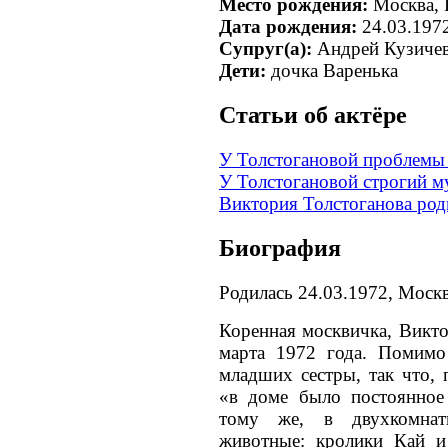
Место рождения:
Москва, 
Дата рождения:
24.03.197
Супруг(а):
Андрей Кузиче
Дети:
дочка Варенька
Cтатьи об актёре
У Толстогановой проблемы 
У Толстогановой строгий 
Виктория Толстоганова род
Биография
Родилась 24.03.1972, Моск
Коренная москвичка, Викто
марта 1972 года. Помимо
младших сестры, так что, 
«в доме было постоянное 
тому же, в двухкомнат
животные: кролики Кай и 