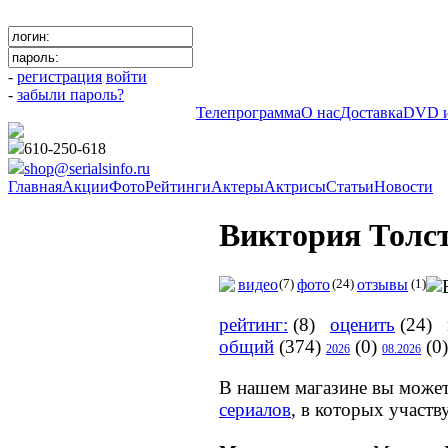
-
регистрация
войти
-
забыли пароль?
Телепрограмма
О нас
Доставка
DVD и
610-250-618
shop@serialsinfo.ru
Главная
Акции
Фото
Рейтинги
Актеры
Актрисы
Статьи
Новости
Виктория Толс
видео
(7)
фото
(24)
отзывы
(1)
рейтинг:
(8)
оценить
(24) м
общий
(374)
(0)
(0)
2026
08.2026
В нашем магазине вы може
сериалов
, в которых участв