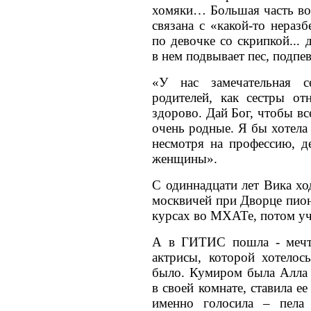
хомяки… Большая часть во
связана с «какой-то нераз
по девочке со скрипкой...
в нем подвывает пес, подпе
«У нас замечательная 
родителей, как сестры от
здорово. Дай Бог, чтобы в
очень родные. Я бы хотела 
несмотря на профессию, д
женщины».
С одиннадцати лет Вика хо
москвичей при Дворце пион
курсах во МХАТе, потом у
А в ГИТИС пошла - мечт
актрисы, которой хотелос
было. Кумиром была Алла 
в своей комнате, ставила ее
именно голосила – пела