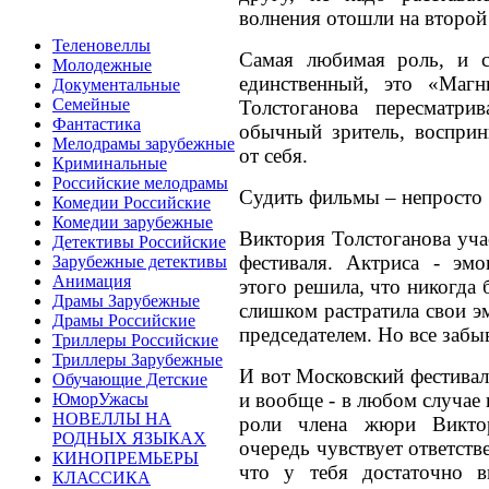
волнения отошли на второй
Теленовеллы
Самая любимая роль, и 
Молодежные
единственный, это «Маг
Документальные
Семейные
Толстоганова пересматри
Фантастика
обычный зритель, воспри
Мелодрамы зарубежные
от себя.
Криминальные
Российские мелодрамы
Судить фильмы – непросто
Комедии Российские
Комедии зарубежные
Виктория Толстоганова уч
Детективы Российские
фестиваля. Актриса - эм
Зарубежные детективы
Анимация
этого решила, что никогда
Драмы Зарубежные
слишком растратила свои эм
Драмы Российские
председателем. Но все забы
Триллеры Российские
Триллеры Зарубежные
И вот Московский фестиваль
Обучающие Детские
и вообще - в любом случае
ЮморУжасы
НОВЕЛЛЫ НА
роли члена жюри Викто
РОДНЫХ ЯЗЫКАХ
очередь чувствует ответств
КИНОПРЕМЬЕРЫ
что у тебя достаточно 
КЛАССИКА