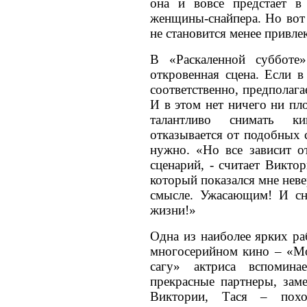
она и вовсе предстает в
женщины-снайпера. Но вот 
не становится менее привле
В «Раскаленной субботе
откровенная сцена. Если в
соответственно, предполага
И в этом нет ничего ни пл
талантливо снимать к
отказывается от подобных с
нужно. «Но все зависит от
сценарий, - считает Викто
который показался мне нев
смысле. Ужасающим! И сн
жизни!»
Одна из наиболее ярких ра
многосерийном кино – «Мо
сагу» актриса вспомин
прекрасные партнеры, зам
Виктории, Тася – поход