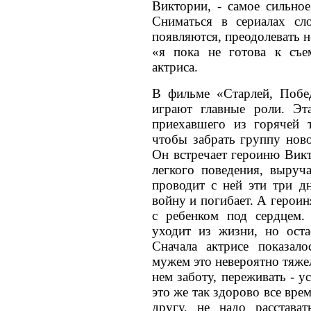
Виктории, - самое сильное
Сниматься в сериалах сл
появляются, преодолевать н
«я пока не готова к съе
актриса.
В фильме «Старлей, Побе
играют главные роли. Эта
приехавшего из горячей 
чтобы забрать группу нов
Он встречает героиню Вик
легкого поведения, выруч
проводит с ней эти три д
войну и погибает. А героин
с ребенком под сердцем.
уходит из жизни, но оста
Сначала актрисе показало
мужем это невероятно тяжел
нем заботу, переживать - у
это же так здорово все вре
другу, не надо расстава