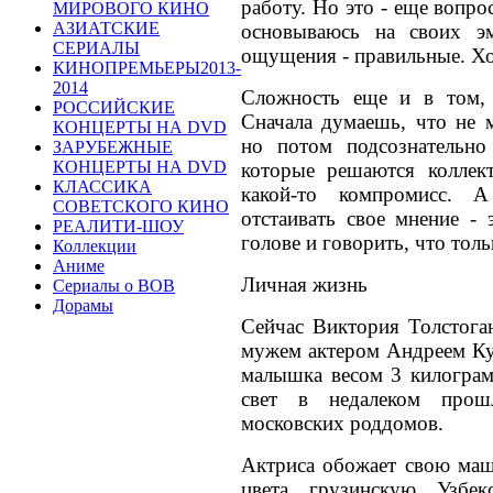
работу. Но это - еще вопро
МИРОВОГО КИНО
АЗИАТСКИЕ
основываюсь на своих э
СЕРИАЛЫ
ощущения - правильные. Хо
КИНОПРЕМЬЕРЫ2013-
2014
Сложность еще и в том,
РОССИЙСКИЕ
Сначала думаешь, что не 
КОНЦЕРТЫ НА DVD
но потом подсознательно
ЗАРУБЕЖНЫЕ
КОНЦЕРТЫ НА DVD
которые решаются коллек
КЛАССИКА
какой-то компромисс. 
СОВЕТСКОГО КИНО
отстаивать свое мнение - 
РЕАЛИТИ-ШОУ
голове и говорить, что толь
Коллекции
Аниме
Личная жизнь
Сериалы о ВОВ
Дорамы
Сейчас Виктория Толстога
мужем актером Андреем Ку
малышка весом 3 килограм
свет в недалеком про
московских роддомов.
Актриса обожает свою ма
цвета, грузинскую, Узбе