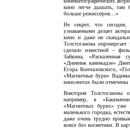
кинематографических актрис
кино легче дышать, там 
больше режиссеров…»
Не секрет, что сегодня,
узнаваемыми делает актера
кино и даже не скандаль
Толстоганова опровергает
сделало известной – фи
Зайкина, «Раскаленная 
«Дневник камикадзе» Дми
Егора Кончаловского, «Го
«Магнитные бури» Вадима
кинолентах были отмечены 
Виктория Толстоганова о
например, в «Башмачн
«Магнитных бурях» уже 
маленького городка, естест
даже очень трудно привык
вовсе без косметики. В ка