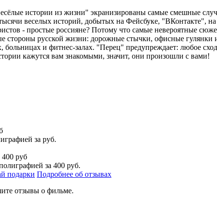
Весёлые истории из жизни" экранизированы самые смешные случ
тысячи веселых историй, добытых на Фейсбуке, "ВКонтакте", на
ристов - простые россияне? Потому что самые невероятные сюже
е стороны русской жизни: дорожные стычки, офисные гулянки и
 больницах и фитнес-залах. "Перец" предупреждает: любое схо
стории кажутся вам знакомыми, значит, они произошли с вами!
б
лиграфией
за
руб.
а
400 руб
 полиграфией
за
400
руб.
й подарки
Подробнее об отзывах
ите отзывы о фильме.