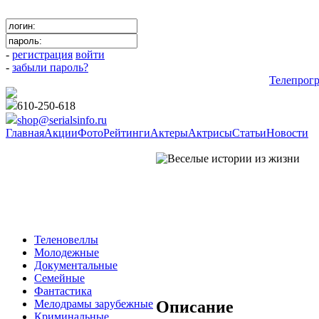
-
регистрация
войти
-
забыли пароль?
Телепрог
610-250-618
shop@serialsinfo.ru
Главная
Акции
Фото
Рейтинги
Актеры
Актрисы
Статьи
Новости
РЕАЛИТИ-ШОУ
Теленовеллы
Молодежные
Документальные
Семейные
Фантастика
Описание
Мелодрамы зарубежные
Криминальные