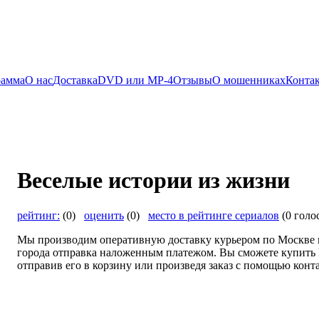
рамма
О нас
Доставка
DVD или MP-4
Отзывы
О мошенниках
Конта
Веселые истории из жизни
рейтинг:
(0)
оценить
(0)
место в рейтинге сериалов
(0 голо
Мы производим оперативную доставку курьером по Москве и
города отправка наложенным платежом. Вы сможете купить 
отправив его в корзину или произведя заказ с помощью конта