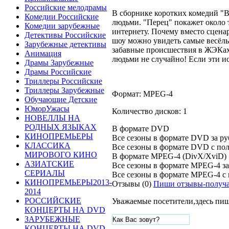
Российские мелодрамы
В сборнике коротких комедий "
Комедии Российские
людьми. "Перец" покажет около 
Комедии зарубежные
интернету. Почему вместо сцена
Детективы Российские
шоу можно увидеть самые весёлы
Зарубежные детективы
забавные происшествия в ЖЭКах,
Анимация
людьми не случайно! Если эти и
Драмы Зарубежные
Драмы Российские
Триллеры Российские
Триллеры Зарубежные
Формат: MPEG-4
Обучающие Детские
ЮморУжасы
Количество дисков: 1
НОВЕЛЛЫ НА
РОДНЫХ ЯЗЫКАХ
В формате DVD
КИНОПРЕМЬЕРЫ
Все сезоны в формате DVD за
ру
КЛАССИКА
Все сезоны в формате DVD
c по
МИРОВОГО КИНО
В формате MPEG-4 (DivX/XviD)
АЗИАТСКИЕ
Все сезоны в формате MPEG-4 з
СЕРИАЛЫ
Все сезоны в формате MPEG-4
c
КИНОПРЕМЬЕРЫ2013-
Отзывы (0)
Пиши отзывы-получа
2014
РОССИЙСКИЕ
Уважаемые посетители,здесь пиш
КОНЦЕРТЫ НА DVD
ЗАРУБЕЖНЫЕ
КОНЦЕРТЫ НА DVD