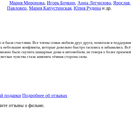
Мария Миронова
,
Игорь Бочкин
,
Анна Легчилова
,
Ярослав
Павловец
,
Мария Капустинская
,
Юлия Рудина
и др.
 была счастлива. Все члены семьи любили друг друга, помогали и поддержива
ь небольшие конфликты, которые довольно быстро гасились и забывались. Всё 
можно было скупить шикарные дома и автомобили, не говоря о более приземл
 светлые чувства стала заменять тёмная сторона силы.
й подарки
Подробнее об отзывах
ите отзывы о фильме.