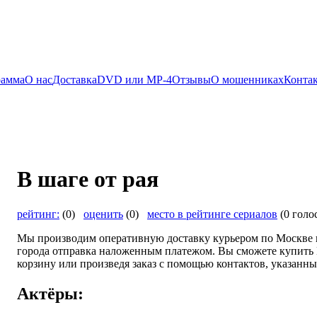
рамма
О нас
Доставка
DVD или MP-4
Отзывы
О мошенниках
Конта
В шаге от рая
рейтинг:
(0)
оценить
(0)
место в рейтинге сериалов
(0 голо
Мы производим оперативную доставку курьером по Москве и
города отправка наложенным платежом. Вы сможете купить В 
корзину или произведя заказ с помощью контактов, указанны
Актёры: