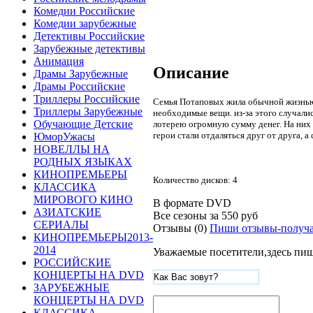
Комедии Российские
Комедии зарубежные
Детективы Российские
Зарубежные детективы
Анимация
Описание
Драмы Зарубежные
Драмы Российские
Триллеры Российские
Семья Потаповых жила обычной жизнью и
Триллеры Зарубежные
необходимые вещи. из-за этого случалис
Обучающие Детские
лотерею огромную сумму денег. На них 
герои стали отдаляться друг от друга, а
ЮморУжасы
НОВЕЛЛЫ НА
РОДНЫХ ЯЗЫКАХ
КИНОПРЕМЬЕРЫ
Количество дисков: 4
КЛАССИКА
МИРОВОГО КИНО
В формате DVD
АЗИАТСКИЕ
Все сезоны за
550 руб
СЕРИАЛЫ
Отзывы (0)
Пиши отзывы-получа
КИНОПРЕМЬЕРЫ2013-
2014
Уважаемые посетители,здесь пиш
РОССИЙСКИЕ
КОНЦЕРТЫ НА DVD
ЗАРУБЕЖНЫЕ
КОНЦЕРТЫ НА DVD
КЛАССИКА