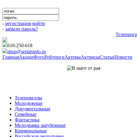
-
регистрация
войти
-
забыли пароль?
Телепрог
610-250-618
shop@serialsinfo.ru
Главная
Акции
Фото
Рейтинги
Актеры
Актрисы
Статьи
Новости
Драмы Российские
Теленовеллы
Молодежные
Документальные
Семейные
Фантастика
Мелодрамы зарубежные
Криминальные
Российские мелодрамы