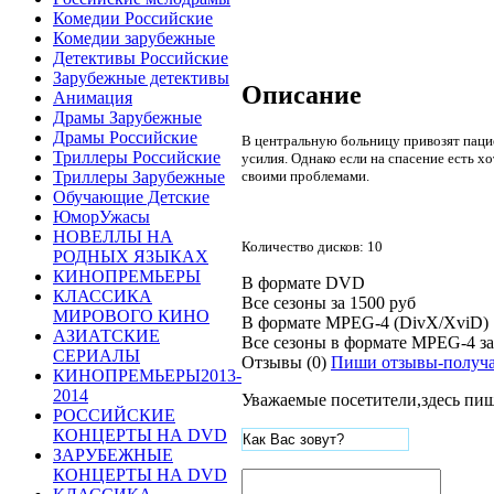
Комедии Российские
Комедии зарубежные
Детективы Российские
Зарубежные детективы
Описание
Анимация
Драмы Зарубежные
Драмы Российские
В центральную больницу привозят пацие
Триллеры Российские
усилия. Однако если на спасение есть х
своими проблемами.
Триллеры Зарубежные
Обучающие Детские
ЮморУжасы
НОВЕЛЛЫ НА
Количество дисков: 10
РОДНЫХ ЯЗЫКАХ
КИНОПРЕМЬЕРЫ
В формате DVD
КЛАССИКА
Все сезоны за
1500 руб
МИРОВОГО КИНО
В формате MPEG-4 (DivX/XviD)
АЗИАТСКИЕ
Все сезоны в формате MPEG-4 з
СЕРИАЛЫ
Отзывы (0)
Пиши отзывы-получа
КИНОПРЕМЬЕРЫ2013-
2014
Уважаемые посетители,здесь пиш
РОССИЙСКИЕ
КОНЦЕРТЫ НА DVD
ЗАРУБЕЖНЫЕ
КОНЦЕРТЫ НА DVD