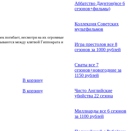
Аббатство Даунтон(все 6
сезонов+фильмы)
Коллекция Советских
мультфильмов
век погибает, несмотря на их огромные
азрываются между клятвой Гиппократа и
Игра престолов все 8
сезонов за 1000 рублей
Сваты все 7
сезонов+новогодние за
1150 рублей
В корзину
Чисто Английские
В корзину
убийства 22 сезона
Миллиарды все 6 сезонов
за 1100 рублей