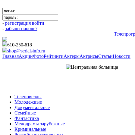
-
регистрация
войти
-
забыли пароль?
Телепрог
610-250-618
shop@serialsinfo.ru
Главная
Акции
Фото
Рейтинги
Актеры
Актрисы
Статьи
Новости
Драмы Российские
Теленовеллы
Молодежные
Документальные
Семейные
Фантастика
Мелодрамы зарубежные
Криминальные
Российские мелодрамы