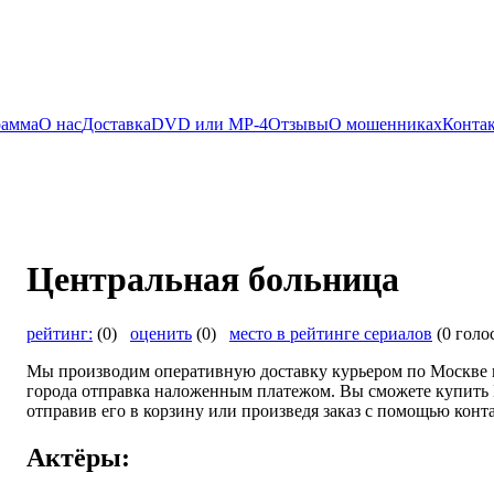
рамма
О нас
Доставка
DVD или MP-4
Отзывы
О мошенниках
Конта
Центральная больница
рейтинг:
(0)
оценить
(0)
место в рейтинге сериалов
(0 голо
Мы производим оперативную доставку курьером по Москве и
города отправка наложенным платежом. Вы сможете купить 
отправив его в корзину или произведя заказ с помощью конта
Актёры: