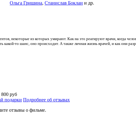
Ольга Гришина
,
Станислав Боклан
и др.
нтов, некоторые из которых умирают. Как на это реагируют врачи, когда чело
оть какой-то шанс, оно происходит. А также личная жизнь врачей, и как они р
а
800 руб
й подарки
Подробнее об отзывах
ите отзывы о фильме.