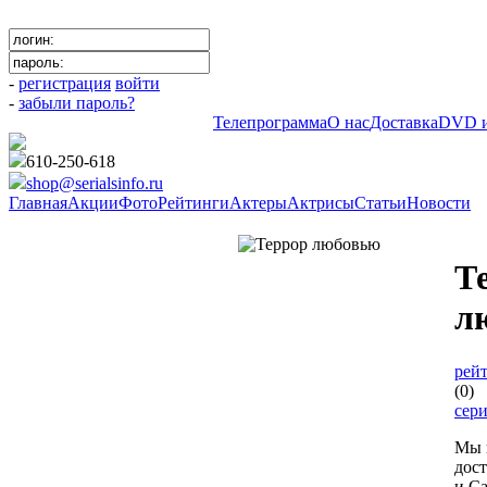
-
регистрация
войти
-
забыли пароль?
Телепрограмма
О нас
Доставка
DVD и
610-250-618
shop@serialsinfo.ru
Главная
Акции
Фото
Рейтинги
Актеры
Актрисы
Статьи
Новости
Российские мелодрамы
Т
л
рейт
(0)
сер
Мы 
дос
и Са