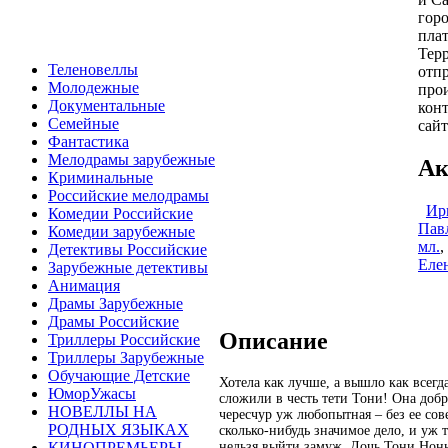
гор
пла
Тер
Теленовеллы
отпр
Молодежные
про
Документальные
конт
Семейные
сайт
Фантастика
Мелодрамы зарубежные
Ак
Криминальные
Российские мелодрамы
Ир
Комедии Российские
Пав
Комедии зарубежные
мл.
,
Детективы Российские
Еле
Зарубежные детективы
Анимация
Драмы Зарубежные
Драмы Российские
Описание
Триллеры Российские
Триллеры Зарубежные
Обучающие Детские
Хотела как лучше, а вышло как всегд
ЮморУжасы
сложили в честь тети Тони! Она доб
НОВЕЛЛЫ НА
чересчур уж любопытная – без ее сове
РОДНЫХ ЯЗЫКАХ
сколько-нибудь значимое дело, и уж т
нельзя выйти замуж. Дочь Тони Нонн
КИНОПРЕМЬЕРЫ