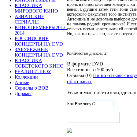
прочь из опостылевшей коммуналки и
КЛАССИКА
венец. Будущим зятем тети Тони стан
МИРОВОГО КИНО
актерского факультета того института
АЗИАТСКИЕ
Антонина и не довольна выбором доче
СЕРИАЛЫ
не помочь родной кровиночке? И тет
КИНОПРЕМЬЕРЫ2013-
стараясь всеми известными ей спосо
2014
Но, как ни печально, все ее потуги 
РОССИЙСКИЕ
КОНЦЕРТЫ НА DVD
ЗАРУБЕЖНЫЕ
Количество дисков: 2
КОНЦЕРТЫ НА DVD
КЛАССИКА
В формате DVD
СОВЕТСКОГО КИНО
Все сезоны за
500 руб
РЕАЛИТИ-ШОУ
Отзывы (0)
Пиши отзывы-полу
Коллекции
об отзывах
Аниме
Сериалы о ВОВ
Уважаемые посетители,здесь п
Дорамы