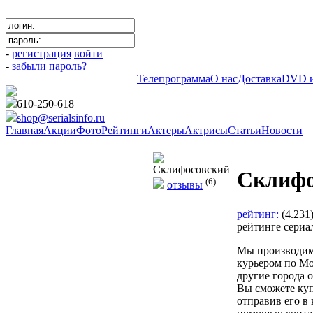
-
регистрация
войти
-
забыли пароль?
Телепрограмма
О нас
Доставка
DVD и
610-250-618
shop@serialsinfo.ru
Главная
Акции
Фото
Рейтинги
Актеры
Актрисы
Статьи
Новости
Российские мелодрамы
Склифо
(6)
отзывы
рейтинг:
(4.23
рейтинге сери
Мы производим
курьером по Мо
другие города 
Вы сможете ку
отправив его в 