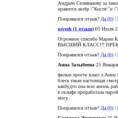
Андрею Селиванову за тако
нравится актёр \"Костя\"и \
Понравился отзыв?
Да (0)
/
osvesh (1 отзыв)
05 Июля 2
Огромное спасибо Марии К
ВЫСШИЙ КЛАСС!!! ПРЕ
Понравился отзыв?
Да (0)
/
Анна Зазыбеева
25 Января
фильм просто класс а Анна
блеск такая настоящая смот
какбудто она всю жизнь ра
в склифе проработала парой
могу
Понравился отзыв?
Да (0)
/
Светлана Листерман
25 Я