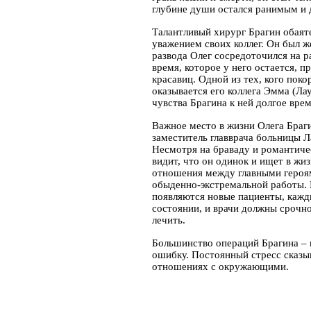
глубине души остался ранимым и
Талантливый хирург Брагин обаяте
уважением своих коллег. Он был ж
развода Олег сосредоточился на р
время, которое у него остается, 
красавиц. Одной из тех, кого пок
оказывается его коллега Эмма (Ла
чувства Брагина к ней долгое вре
Важное место в жизни Олега Браги
заместитель главврача больницы Л
Несмотря на браваду и романтиче
видит, что он одинок и ищет в ж
отношения между главными героям
обыденно-экстремальной работы. 
появляются новые пациенты, кажд
состоянии, и врачи должны срочно
лечить.
Большинство операций Брагина – в
ошибку. Постоянный стресс сказыв
отношениях с окружающими.