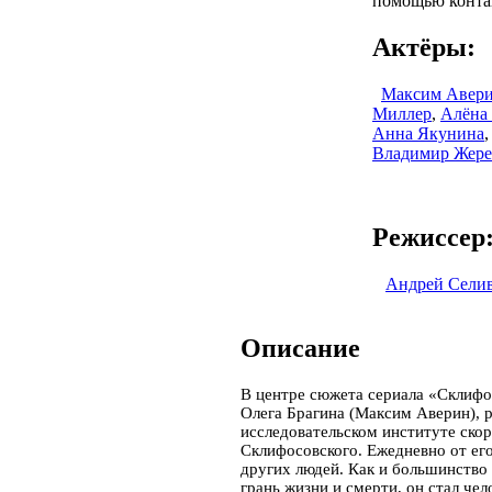
помощью контак
Актёры:
Максим Авер
Миллер
,
Алёна
Анна Якунина
,
Владимир Жере
Режиссер
Андрей Сели
Описание
В центре сюжета сериала «Склифо
Олега Брагина (Максим Аверин), 
исследовательском институте ско
Склифосовского. Ежедневно от ег
других людей. Как и большинство
грань жизни и смерти, он стал че