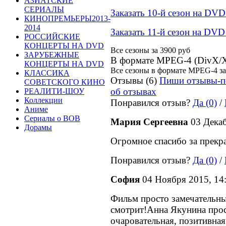
АЗИАТСКИЕ
СЕРИАЛЫ
Заказать 10-й сезон на DVD
КИНОПРЕМЬЕРЫ2013-
2014
Заказать 11-й сезон на DVD
РОССИЙСКИЕ
КОНЦЕРТЫ НА DVD
Все сезоны за
3900 руб
ЗАРУБЕЖНЫЕ
В формате MPEG-4 (DivX/
КОНЦЕРТЫ НА DVD
Все сезоны в формате MPEG-4 з
КЛАССИКА
Отзывы (6)
Пиши отзывы-п
СОВЕТСКОГО КИНО
об отзывах
РЕАЛИТИ-ШОУ
Коллекции
Понравился отзыв?
Да (0)
/
Аниме
Сериалы о ВОВ
Мария Сергеевна
03 Декаб
Дорамы
Огромное спасибо за прекра
Понравился отзыв?
Да (0)
/
София
04 Ноября 2015, 14
Фильм просто замечательны
смотрит!Анна Якунина прос
очаровательная, позитивна