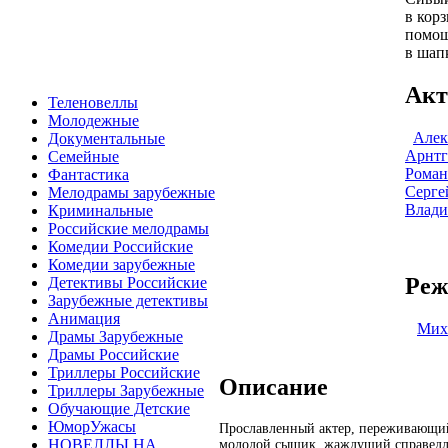
в корз
помощ
в шапк
Акт
Теленовеллы
Молодежные
Алек
Документальные
Арнтг
Семейные
Роман
Фантастика
Серге
Мелодрамы зарубежные
Влад
Криминальные
Российские мелодрамы
Комедии Российские
Комедии зарубежные
Реж
Детективы Российские
Зарубежные детективы
Анимация
Мих
Драмы Зарубежные
Драмы Российские
Триллеры Российские
Описание
Триллеры Зарубежные
Обучающие Детские
ЮморУжасы
Прославленный актер, переживающий 
НОВЕЛЛЫ НА
молодой сыщик, жаждущий справедли