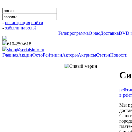
-
регистрация
войти
-
забыли пароль?
Телепрограмма
О нас
Доставка
DVD и
610-250-618
shop@serialsinfo.ru
Главная
Акции
Фото
Рейтинги
Актеры
Актрисы
Статьи
Новости
Детективы Российские
Си
рейти
в рей
Мы пр
доста
Санкт
город
плате
Сивый