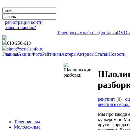
-
регистрация
войти
-
забыли пароль?
Телепрограмма
О нас
Доставка
DVD и
610-250-618
shop@serialsinfo.ru
Главная
Акции
Фото
Рейтинги
Актеры
Актрисы
Статьи
Новости
Анимация
Шаолин
разбор
рейтинг:
(0)
оц
рейтинге сериа
Мы производим
курьером по Мо
Теленовеллы
другие города 
Молодежные
платежом. Вы с