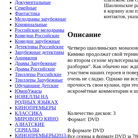
Документальные
Шаолиньские ра
Семейные
в корзину или 
Фантастика
контактов, указ
Мелодрамы зарубежные
Криминальные
Российские мелодрамы
Описание
Комедии Российские
Комедии зарубежные
Детективы Российские
Четверо шаолиньских монахов
Зарубежные детективы
Кимико продолжат свой тернис
Анимация
во втором сезоне мультсериал
Драмы Зарубежные
разборки". Как обычно нас ждё
Драмы Российские
участием наших героев и пове
Триллеры Российские
очень не сладко. Однако ни вс
Триллеры Зарубежные
прочность свои кулаки, при эт
Обучающие Детские
искромётные комментарии и ш
ЮморУжасы
НОВЕЛЛЫ НА
РОДНЫХ ЯЗЫКАХ
КИНОПРЕМЬЕРЫ
Количество дисков: 3
КЛАССИКА
МИРОВОГО КИНО
Формат: DVD
АЗИАТСКИЕ
СЕРИАЛЫ
В формате DVD
КИНОПРЕМЬЕРЫ2013-
Все сезоны в формате DVD за
70