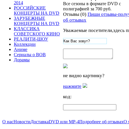
2014
Все сезоны в формате DVD
c
РОССИЙСКИЕ
полиграфией
за
700
руб.
КОНЦЕРТЫ НА DVD
Отзывы (0)
Пиши отзывы-полу
ЗАРУБЕЖНЫЕ
об отзывах
КОНЦЕРТЫ НА DVD
КЛАССИКА
Уважаемые посетители,здесь п
СОВЕТСКОГО КИНО
РЕАЛИТИ-ШОУ
Коллекции
Аниме
Сериалы о ВОВ
Дорамы
не видно картинку?
нажмите
код:
О нас
Новости
Доставка
DVD или MP-4
Подробнее об отзывах
О 