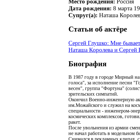
Место рождения:
Россия
Дата рождения:
8 марта 1
Супруг(а):
Наташа Короле
Cтатьи об актёре
Сергей Глушко: Мне бывает
Наташа Королева и Сергей
Биография
В 1987 году в городе Мирный на
голоса", за исполнение песни "
весен", группа "Фортуна" (соли
зрительских симпатий.
Окончил Военно-инженерную ак
им.Можайского и служил на косм
специальности - инженером-эне
космических комплексов, готови
ракет.
После увольнения из армии смен
не начал работать в модельном би
Снимался в рекламных клипах, с