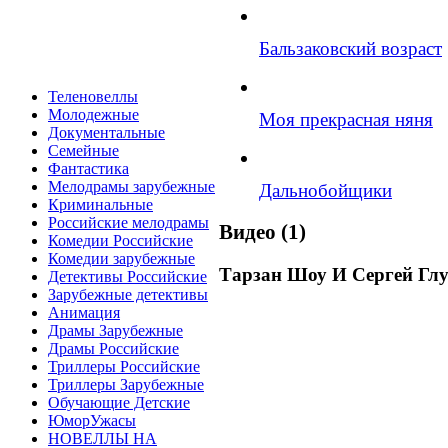
Бальзаковский возраст
Теленовеллы
Молодежные
Моя прекрасная няня
Документальные
Семейные
Фантастика
Мелодрамы зарубежные
Дальнобойщики
Криминальные
Российские мелодрамы
Видео (1)
Комедии Российские
Комедии зарубежные
Тарзан Шоу И Сергей Гл
Детективы Российские
Зарубежные детективы
Анимация
Драмы Зарубежные
Драмы Российские
Триллеры Российские
Триллеры Зарубежные
Обучающие Детские
ЮморУжасы
НОВЕЛЛЫ НА