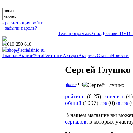
-
регистрация
войти
-
забыли пароль?
Телепрограмма
О нас
Доставка
DVD и
610-250-618
shop@serialsinfo.ru
Главная
Акции
Фото
Рейтинги
Актеры
Актрисы
Статьи
Новости
Сергей Глушко
фото
(16)
рейтинг:
(6.25)
оценить
(4)
общий
(1097)
(0)
(
2026
08.2026
В нашем магазине вы може
сериалов
, в которых участв