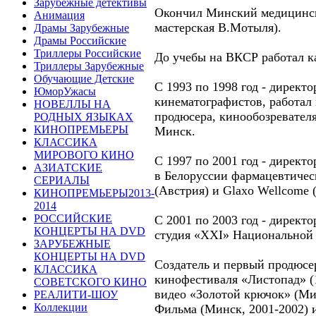
Зарубежные детективы
Окончил Минский медицински
Анимация
мастерская В.Мотыля).
Драмы Зарубежные
Драмы Российские
Триллеры Российские
До учебы на ВКСР работал 
Триллеры Зарубежные
Обучающие Детские
С 1993 по 1998 год - директ
ЮморУжасы
кинематографистов, работал 
НОВЕЛЛЫ НА
продюсера, кинообозревателя
РОДНЫХ ЯЗЫКАХ
КИНОПРЕМЬЕРЫ
Минск.
КЛАССИКА
МИРОВОГО КИНО
С 1997 по 2001 год - директо
АЗИАТСКИЕ
в Белоруссии фармацевтическ
СЕРИАЛЫ
(Австрия) и Glaxo Wellcome 
КИНОПРЕМЬЕРЫ2013-
2014
РОССИЙСКИЕ
С 2001 по 2003 год - директ
КОНЦЕРТЫ НА DVD
студия «XXI» Национальной
ЗАРУБЕЖНЫЕ
КОНЦЕРТЫ НА DVD
Создатель и первый продюс
КЛАССИКА
кинофестиваля «Листопад» (
СОВЕТСКОГО КИНО
видео «Золотой крючок» (Ми
РЕАЛИТИ-ШОУ
Коллекции
Фильма (Минск, 2001-2002) и