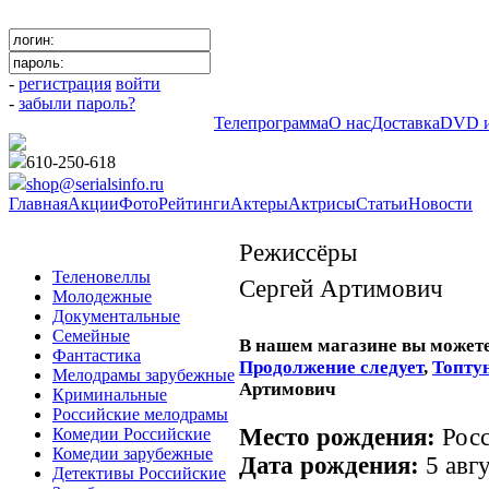
-
регистрация
войти
-
забыли пароль?
Телепрограмма
О нас
Доставка
DVD и
610-250-618
shop@serialsinfo.ru
Главная
Акции
Фото
Рейтинги
Актеры
Актрисы
Статьи
Новости
Режиссёры
Теленовеллы
Сергей Артимович
Молодежные
Документальные
Семейные
В нашем магазине вы может
Фантастика
Продолжение следует
,
Топту
Мелодрамы зарубежные
Артимович
Криминальные
Российские мелодрамы
Место рождения:
Рос
Комедии Российские
Комедии зарубежные
Дата рождения:
5 авг
Детективы Российские