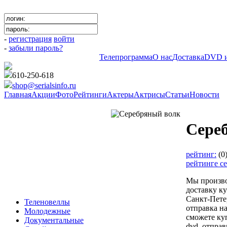
-
регистрация
войти
-
забыли пароль?
Телепрограмма
О нас
Доставка
DVD и
610-250-618
shop@serialsinfo.ru
Главная
Акции
Фото
Рейтинги
Актеры
Актрисы
Статьи
Новости
Детективы Российские
Сере
рейтинг:
(
рейтинге с
Мы произв
доставку к
Санкт-Пете
Теленовеллы
отправка н
Молодежные
сможете ку
Документальные
dvd, отправ