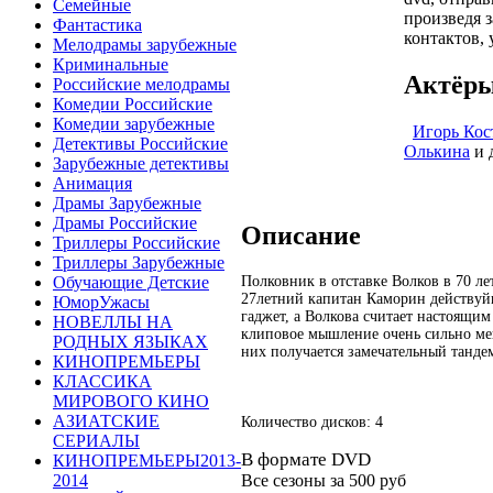
Семейные
произведя 
Фантастика
контактов, 
Мелодрамы зарубежные
Криминальные
Актёры
Российские мелодрамы
Комедии Российские
Комедии зарубежные
Игорь Кос
Детективы Российские
Олькина
и 
Зарубежные детективы
Анимация
Драмы Зарубежные
Драмы Российские
Описание
Триллеры Российские
Триллеры Зарубежные
Полковник в отставке Волков в 70 ле
Обучающие Детские
27летний капитан Каморин действуй
ЮморУжасы
гаджет, а Волкова считает настоящим
НОВЕЛЛЫ НА
клиповое мышление очень сильно ме
РОДНЫХ ЯЗЫКАХ
них получается замечательный танде
КИНОПРЕМЬЕРЫ
КЛАССИКА
МИРОВОГО КИНО
АЗИАТСКИЕ
Количество дисков: 4
СЕРИАЛЫ
В формате DVD
КИНОПРЕМЬЕРЫ2013-
Все сезоны за
500 руб
2014