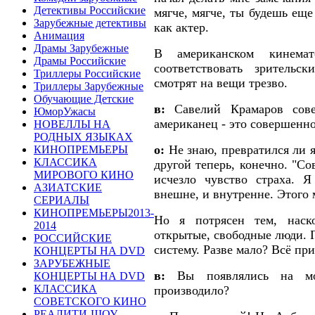
Детективы Российские
мягче, мягче, ты будешь еще
Зарубежные детективы
как актер.
Анимация
Драмы Зарубежные
В американском кинема
Драмы Российские
соответствовать зрительс
Триллеры Российские
смотрят на вещи трезво.
Триллеры Зарубежные
Обучающие Детские
в:
Савелий Крамаров сове
ЮморУжасы
американец - это совершенн
НОВЕЛЛЫ НА
РОДНЫХ ЯЗЫКАХ
о:
Не знаю, превратился ли я
КИНОПРЕМЬЕРЫ
КЛАССИКА
другой теперь, конечно. "Со
МИРОВОГО КИНО
исчезло чувство страха. Я
АЗИАТСКИЕ
внешне, и внутренне. Этого м
СЕРИАЛЫ
КИНОПРЕМЬЕРЫ2013-
Но я потрясен тем, наск
2014
открытые, свободные люди. Г
РОССИЙСКИЕ
систему. Разве мало? Всё при
КОНЦЕРТЫ НА DVD
ЗАРУБЕЖНЫЕ
в:
Вы появлялись на мос
КОНЦЕРТЫ НА DVD
КЛАССИКА
производило?
СОВЕТСКОГО КИНО
РЕАЛИТИ-ШОУ