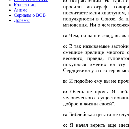
о:
Потрясающий! На Арбате 
Коллекции
просили автограф, говор
Аниме
посчитаете меня хвастуном, 
Сериалы о ВОВ
популярности в Союзе. За п
Дорамы
мгновения. Ни о чем похожем
в:
Чем, на ваш взгляд, вызва
о:
В так называемые застойн
смешное зрелище многого с
веселого, правда, туповат
покупался именно на эту 
Сердцевина у этого героя моя
в:
И подобно ему вы не прочь
о:
Очень не прочь. Я любл
человеческого существован
доброе в жизни своей".
в:
Библейская цитата не слу
о:
Я начал верить еще здесь