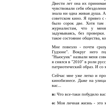
Двести лет она их принимае
чувствовали себя обездоленн
знала ни одна живая душа. 
советском кино. Я привез с 
было сорок две. Хотя там
журналистам, что у мен
задумываясь, без проверки
такое состояние общества, ко
Мне повезло - почти сраз
Гудзоне". Вокруг него п
"Ньюсуик" назвали меня сов
я снялся в "2010" в роли ру
патриотический образ. И со 
Сейчас мне уже легко и про
кинобизнесе. Даже на улицах
вас...
в:
Что все-таки побудило вас
о:
Моя личная жизнь - это м