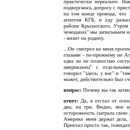
практически нереально. На
подвергаюсь допросу с прис
на том конце провода, что 
агентом КГБ, и еду разыс
районе Крылатского. Утром 
чемоданах" мы записываем ин
- визит на родину.
...Он смотрел на меня про
глазами - по-прежнему не А
едва ли не полностью состо
американец" с отдельным
говорил "здесь, у вас" и "та
может, действительно был сч
вопрос:
Почему вы так затян
ответ:
Да, я отстал от осно
два, на три. Видно, мое 
осторожность сыграла свою р
Америке меня держат дела, 
Приехал просто так, повидат