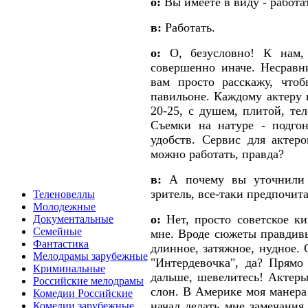
о:
Вы имеете в виду - работа
в:
Работать.
о:
О, безусловно! К нам, 
совершенно иначе. Несравн
вам просто расскажу, что
павильоне. Каждому актеру 
20-25, с душем, плитой, тел
Съемки на натуре - подго
удобств. Сервис для актер
можно работать, правда?
в:
А почему вы уточнили 
зритель, все-таки предпочи
Теленовеллы
Молодежные
о:
Нет, просто советское ки
Документальные
Семейные
мне. Вроде сюжеты правдивы
Фантастика
длинное, затяжное, нудное. 
Мелодрамы зарубежные
"Интердевочка", да? Прямо 
Криминальные
дальше, шевелитесь! Актеры
Российские мелодрамы
слон. В Америке моя манера
Комедии Российские
начал делать мне замечания
Комедии зарубежные