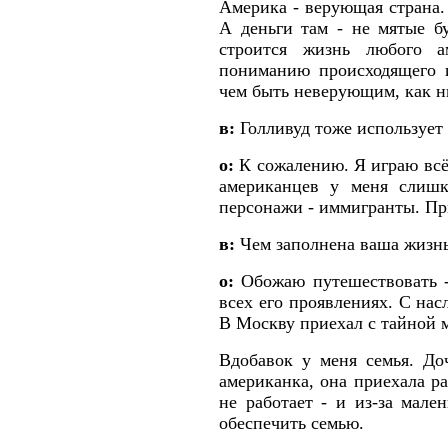
Америка - верующая страна.
А деньги там - не мятые б
строится жизнь любого а
пониманию происходящего и
чем быть неверующим, как н
в:
Голливуд тоже использует 
о:
К сожалению. Я играю всё
американцев у меня слишк
персонажи - иммигранты. Пр
в:
Чем заполнена ваша жизнь
о:
Обожаю путешествовать - 
всех его проявлениях. С на
В Москву приехал с тайной м
Вдобавок у меня семья. До
американка, она приехала р
не работает - и из-за мале
обеспечить семью.