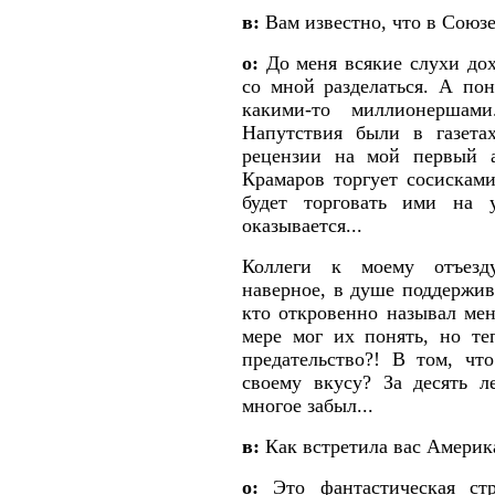
в:
Вам известно, что в Союз
о:
До меня всякие слухи дох
со мной разделаться. А по
какими-то миллионершам
Напутствия были в газетах
рецензии на мой первый а
Крамаров торгует сосисками
будет торговать ими на у
оказывается...
Коллеги к моему отъезду
наверное, в душе поддержива
кто откровенно называл мен
мере мог их понять, но те
предательство?! В том, чт
своему вкусу? За десять 
многое забыл...
в:
Как встретила вас Америк
о:
Это фантастическая стр