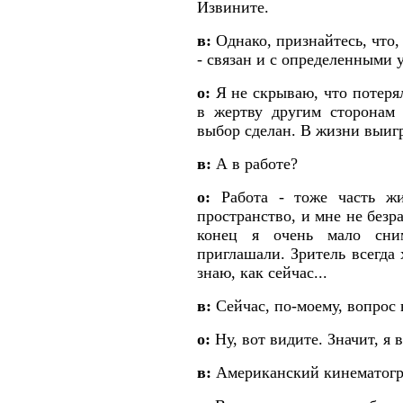
Извините.
в:
Однако, признайтесь, что,
- связан и с определенными 
о:
Я не скрываю, что потеря
в жертву другим сторонам 
выбор сделан. В жизни выигр
в:
А в работе?
о:
Работа - тоже часть жи
пространство, и мне не безр
конец я очень мало сни
приглашали. Зритель всегда 
знаю, как сейчас...
в:
Сейчас, по-моему, вопрос 
о:
Ну, вот видите. Значит, я 
в:
Американский кинематогра