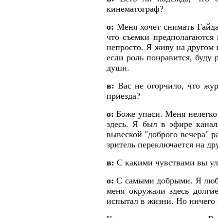
кинематограф?
о:
Меня хочет снимать Гайда
что съемки предполагаются 
непросто. Я живу на другом 
если роль понравится, буду 
души.
в:
Вас не огорчило, что жур
приезда?
о:
Боже упаси. Меня нелегко 
здесь. Я был в эфире канал
вывеской "доброго вечера" р
зритель переключается на др
в:
С какими чувствами вы ул
о:
С самыми добрыми. Я любл
меня окружали здесь долгие
испытал в жизни. Но ничего н