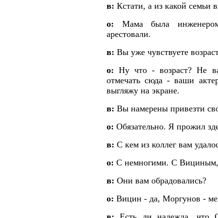
в:
Кстати, а из какой семьи 
о:
Мама была инженером-э
арестовали.
в:
Вы уже чувствуете возрас
о:
Ну что - возраст? Не в
отмечать сюда - ваши акте
выгляжу на экране.
в:
Вы намерены привезти сво
о:
Обязательно. Я прожил зде
в:
С кем из коллег вам удало
о:
С немногими. С Вициным,
в:
Они вам обрадовались?
о:
Вицин - да, Моргунов - ме
в:
Есть ли надежда, что С