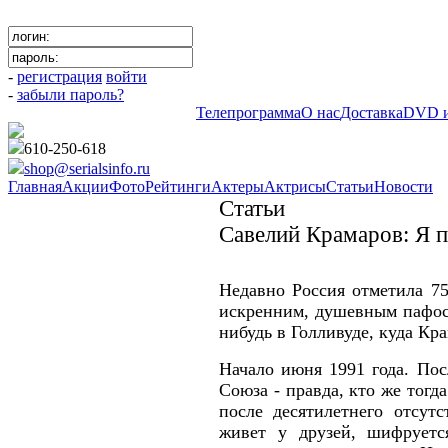
-
регистрация
войти
-
забыли пароль?
Телепрограмма
О нас
Доставка
DVD и
610-250-618
shop@serialsinfo.ru
Главная
Акции
Фото
Рейтинги
Актеры
Актрисы
Статьи
Новости
Статьи
Савелий Крамаров: Я 
Недавно Россия отметила 75
искренним, душевным пафосо
нибудь в Голливуде, куда Кр
Начало июня 1991 года. По
Союза - правда, кто же тогд
после десятилетнего отсут
живет у друзей, шифруетс