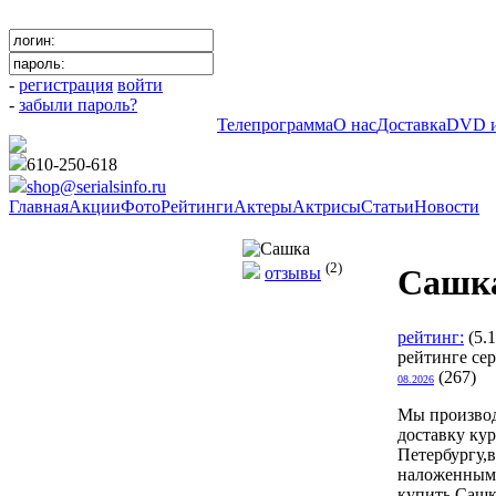
-
регистрация
войти
-
забыли пароль?
Телепрограмма
О нас
Доставка
DVD и
610-250-618
shop@serialsinfo.ru
Главная
Акции
Фото
Рейтинги
Актеры
Актрисы
Статьи
Новости
Российские мелодрамы
(2)
Сашк
отзывы
рейтинг:
(5.
рейтинге се
(267)
08.2026
Мы произво
доставку ку
Петербургу,в
наложенным
купить Сашка