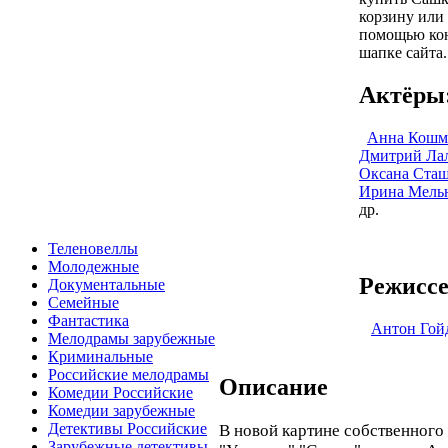
корзину или 
помощью кон
шапке сайта.
Актёры
Анна Кошм
Дмитрий Ла
Оксана Ста
Ирина Мель
др.
Теленовеллы
Молодежные
Режиссе
Документальные
Семейные
Фантастика
Антон Гой
Мелодрамы зарубежные
Криминальные
Российские мелодрамы
Описание
Комедии Российские
Комедии зарубежные
Детективы Российские
В новой картине собственного
Зарубежные детективы