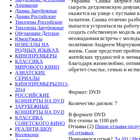
"Украина" "Сашка" актрисе А
Анимация
сыграть детдомовскую девушку
Драмы Зарубежные
окажется на улице с пустыми
Драмы Российские
талантом. Сашка отлично разб
Триллеры Российские
пытается устроиться на работ
Триллеры Зарубежные
создать собственную модель а
Обучающие Детские
неожиданная встреча с молод
ЮморУжасы
политиком Андреем Марчуком 
НОВЕЛЛЫ НА
РОДНЫХ ЯЗЫКАХ
жизнь. Саше предстоит пройти
КИНОПРЕМЬЕРЫ
житейских трудностей и личны
КЛАССИКА
благодаря жизнелюбию, оптими
МИРОВОГО КИНО
обретет счастье, семью и ист
АЗИАТСКИЕ
СЕРИАЛЫ
КИНОПРЕМЬЕРЫ2013-
2014
Формат: DVD
РОССИЙСКИЕ
КОНЦЕРТЫ НА DVD
Количество дисков: 7
ЗАРУБЕЖНЫЕ
КОНЦЕРТЫ НА DVD
В формате DVD
КЛАССИКА
Все сезоны за
1100 руб
СОВЕТСКОГО КИНО
Отзывы (2)
Пиши отзывы-полу
РЕАЛИТИ-ШОУ
об отзывах
Коллекции
Понравился отзыв?
Да (0)
/
Нет