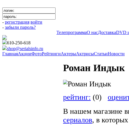
-
регистрация
войти
-
забыли пароль?
Телепрограмма
О нас
Доставка
DVD и
610-250-618
shop@serialsinfo.ru
Главная
Акции
Фото
Рейтинги
Актеры
Актрисы
Статьи
Новости
Роман Индык
рейтинг:
(0)
оцени
В нашем магазине в
сериалов
, в которы