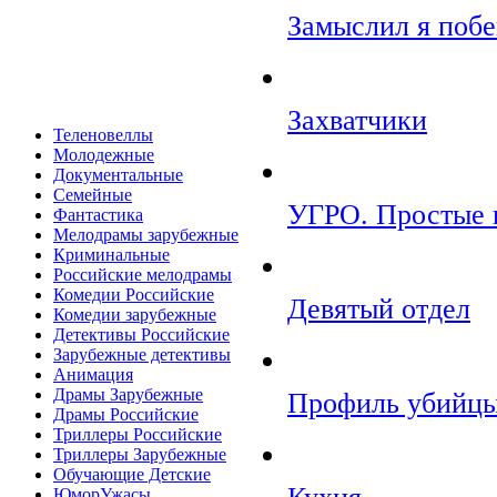
Замыслил я побе
Захватчики
Теленовеллы
Молодежные
Документальные
Семейные
УГРО. Простые 
Фантастика
Мелодрамы зарубежные
Криминальные
Российские мелодрамы
Комедии Российские
Девятый отдел
Комедии зарубежные
Детективы Российские
Зарубежные детективы
Анимация
Драмы Зарубежные
Профиль убийцы
Драмы Российские
Триллеры Российские
Триллеры Зарубежные
Обучающие Детские
ЮморУжасы