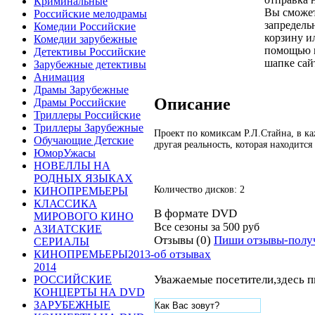
Криминальные
Вы сможет
Российские мелодрамы
запредельн
Комедии Российские
корзину ил
Комедии зарубежные
помощью к
Детективы Российские
шапке сай
Зарубежные детективы
Анимация
Драмы Зарубежные
Описание
Драмы Российские
Триллеры Российские
Триллеры Зарубежные
Проект по комиксам Р.Л.Стайна, в к
Обучающие Детские
другая реальность, которая находится
ЮморУжасы
НОВЕЛЛЫ НА
РОДНЫХ ЯЗЫКАХ
Количество дисков: 2
КИНОПРЕМЬЕРЫ
КЛАССИКА
В формате DVD
МИРОВОГО КИНО
Все сезоны за
500 руб
АЗИАТСКИЕ
Отзывы (0)
Пиши отзывы-полу
СЕРИАЛЫ
об отзывах
КИНОПРЕМЬЕРЫ2013-
2014
Уважаемые посетители,здесь п
РОССИЙСКИЕ
КОНЦЕРТЫ НА DVD
ЗАРУБЕЖНЫЕ