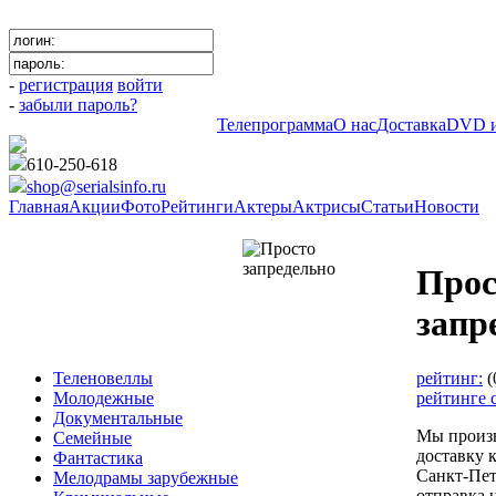
-
регистрация
войти
-
забыли пароль?
Телепрограмма
О нас
Доставка
DVD и
610-250-618
shop@serialsinfo.ru
Главная
Акции
Фото
Рейтинги
Актеры
Актрисы
Статьи
Новости
Фантастика
Прос
запр
рейтинг:
(
Теленовеллы
рейтинге 
Молодежные
Документальные
Мы произ
Семейные
доставку 
Фантастика
Санкт-Пет
Мелодрамы зарубежные
отправка 