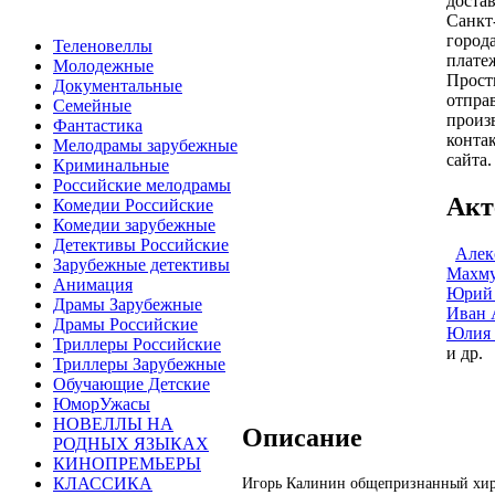
доста
Санкт
город
Теленовеллы
плате
Молодежные
Прости
Документальные
отпра
Семейные
произ
Фантастика
конта
Мелодрамы зарубежные
сайта.
Криминальные
Российские мелодрамы
Акт
Комедии Российские
Комедии зарубежные
Детективы Российские
Алек
Зарубежные детективы
Махму
Анимация
Юрий 
Драмы Зарубежные
Иван 
Драмы Российские
Юлия 
Триллеры Российские
и др.
Триллеры Зарубежные
Обучающие Детские
ЮморУжасы
НОВЕЛЛЫ НА
Описание
РОДНЫХ ЯЗЫКАХ
КИНОПРЕМЬЕРЫ
КЛАССИКА
Игорь Калинин общепризнанный хиру