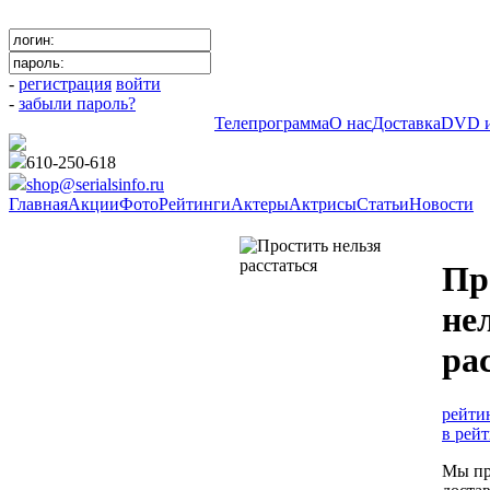
-
регистрация
войти
-
забыли пароль?
Телепрограмма
О нас
Доставка
DVD и
610-250-618
shop@serialsinfo.ru
Главная
Акции
Фото
Рейтинги
Актеры
Актрисы
Статьи
Новости
Криминальные
Пр
не
ра
рейти
в рей
Мы пр