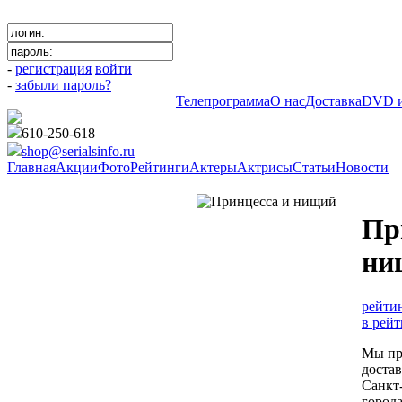
-
регистрация
войти
-
забыли пароль?
Телепрограмма
О нас
Доставка
DVD и
610-250-618
shop@serialsinfo.ru
Главная
Акции
Фото
Рейтинги
Актеры
Актрисы
Статьи
Новости
Российские мелодрамы
Пр
ни
рейтин
в рейт
Мы пр
доста
Санкт-
город