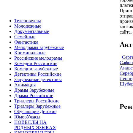
плате
Принц
отправ
Теленовеллы
произ
Молодежные
контак
Документальные
сайта.
Семейные
Фантастика
Акт
Мелодрамы зарубежные
Криминальные
Серг
Российские мелодрамы
Сафон
Комедии Российские
Андре
Комедии зарубежные
Сереб
Детективы Российские
Леони
Зарубежные детективы
Шубар
Анимация
Драмы Зарубежные
Драмы Российские
Триллеры Российские
Реж
Триллеры Зарубежные
Обучающие Детские
ЮморУжасы
НОВЕЛЛЫ НА
РОДНЫХ ЯЗЫКАХ
КИНОПРЕМЬЕРЫ