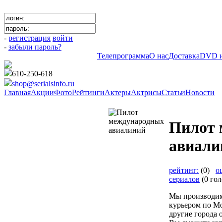
-
регистрация
войти
-
забыли пароль?
Телепрограмма
О нас
Доставка
DVD и
610-250-618
shop@serialsinfo.ru
Главная
Акции
Фото
Рейтинги
Актеры
Актрисы
Статьи
Новости
Криминальные
Пилот 
авиали
рейтинг:
(0)
о
сериалов
(0 гол
Мы производим
курьером по Мо
другие города