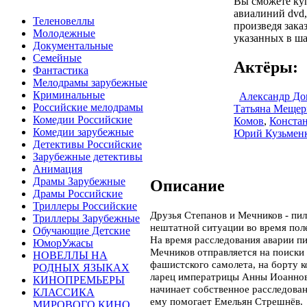
Вы сможете ку
авиалиний dvd,
Теленовеллы
произведя зака
Молодежные
указанных в ша
Документальные
Семейные
Актёры:
Фантастика
Мелодрамы зарубежные
Криминальные
Александр До
Российские мелодрамы
Татьяна Мещер
Комедии Российские
Комов
,
Констан
Комедии зарубежные
Юрий Кузьмен
Детективы Российские
Зарубежные детективы
Анимация
Драмы Зарубежные
Описание
Драмы Российские
Триллеры Российские
Друзья Степанов и Мечников - пил
Триллеры Зарубежные
нештатной ситуации во время поле
Обучающие Детские
На время расследования аварии пи
ЮморУжасы
Мечников отправляется на поиски
НОВЕЛЛЫ НА
фашистского самолета, на борту 
РОДНЫХ ЯЗЫКАХ
ларец императрицы Анны Иоаннов
КИНОПРЕМЬЕРЫ
начинает собственное расследован
КЛАССИКА
ему помогает Емельян Стрешнёв.
МИРОВОГО КИНО