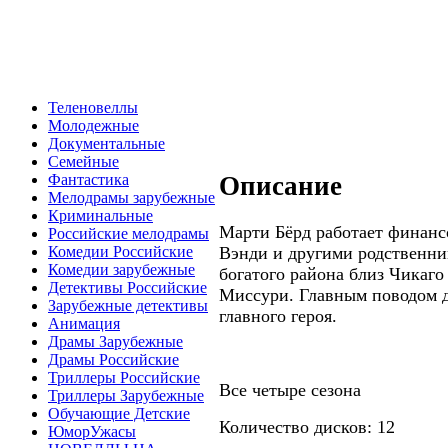
Теленовеллы
Молодежные
Документальные
Семейные
Описание
Фантастика
Мелодрамы зарубежные
Криминальные
Марти Бёрд работает финанс
Российские мелодрамы
Вэнди и другими родственни
Комедии Российские
Комедии зарубежные
богатого района близ Чикаго
Детективы Российские
Миссури. Главным поводом д
Зарубежные детективы
главного героя.
Анимация
Драмы Зарубежные
Драмы Российские
Триллеры Российские
Все четыре сезона
Триллеры Зарубежные
Обучающие Детские
Количество дисков: 12
ЮморУжасы