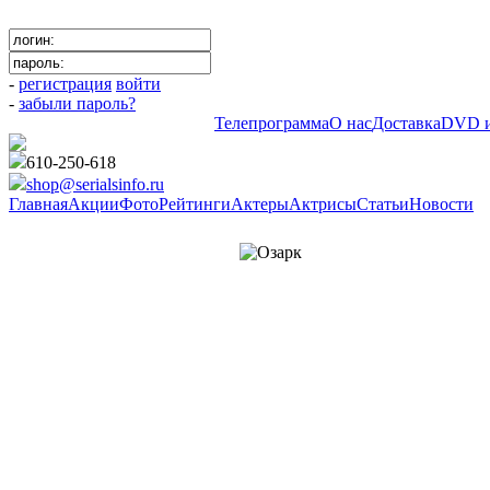
-
регистрация
войти
-
забыли пароль?
Телепрограмма
О нас
Доставка
DVD и
610-250-618
shop@serialsinfo.ru
Главная
Акции
Фото
Рейтинги
Актеры
Актрисы
Статьи
Новости
Триллеры Зарубежные