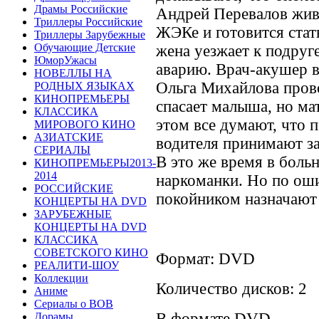
Драмы Российские
Андрей Перевалов живе
Триллеры Российские
ЖЭКе и готовится стат
Триллеры Зарубежные
Обучающие Детские
жена уезжает к подруг
ЮморУжасы
аварию. Врач-акушер 
НОВЕЛЛЫ НА
Ольга Михайлова про
РОДНЫХ ЯЗЫКАХ
КИНОПРЕМЬЕРЫ
спасает малыша, но ма
КЛАССИКА
этом все думают, что п
МИРОВОГО КИНО
АЗИАТСКИЕ
водителя принимают з
СЕРИАЛЫ
В это же время в боль
КИНОПРЕМЬЕРЫ2013-
2014
наркоманки. Но по оши
РОССИЙСКИЕ
покойником назначаю
КОНЦЕРТЫ НА DVD
ЗАРУБЕЖНЫЕ
КОНЦЕРТЫ НА DVD
КЛАССИКА
СОВЕТСКОГО КИНО
Формат: DVD
РЕАЛИТИ-ШОУ
Коллекции
Количество дисков: 2
Аниме
Сериалы о ВОВ
В формате DVD
Дорамы