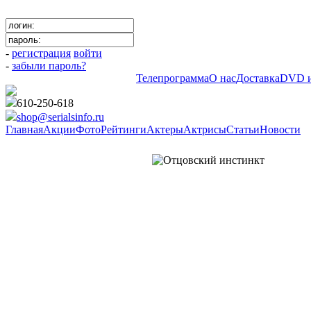
-
регистрация
войти
-
забыли пароль?
Телепрограмма
О нас
Доставка
DVD и
610-250-618
shop@serialsinfo.ru
Главная
Акции
Фото
Рейтинги
Актеры
Актрисы
Статьи
Новости
Российские мелодрамы