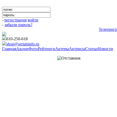
-
регистрация
войти
-
забыли пароль?
Телепрог
610-250-618
shop@serialsinfo.ru
Главная
Акции
Фото
Рейтинги
Актеры
Актрисы
Статьи
Новости
Триллеры Российские