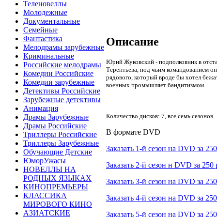
Теленовеллы
Молодежные
Документальные
Семейные
Фантастика
Описание
Мелодрамы зарубежные
Криминальные
Юрий Жуковский - подполковник в отстав
Российские мелодрамы
Терентьева, под чьим командованием он 
Комедии Российские
рядового, который вроде бы хотел бежат
Комедии зарубежные
военных промышляет бандитизмом.
Детективы Российские
Зарубежные детективы
Анимация
Количество дисков: 7, все семь сезонов
Драмы Зарубежные
Драмы Российские
В формате DVD
Триллеры Российские
Триллеры Зарубежные
Заказать 1-й сезон на DVD за 250
Обучающие Детские
ЮморУжасы
Заказать 2-й сезон н DVD за 250 
НОВЕЛЛЫ НА
РОДНЫХ ЯЗЫКАХ
Заказать 3-й сезон на DVD за 250
КИНОПРЕМЬЕРЫ
КЛАССИКА
Заказать 4-й сезон на DVD за 250
МИРОВОГО КИНО
АЗИАТСКИЕ
Заказать 5-й сезон на DVD за 250