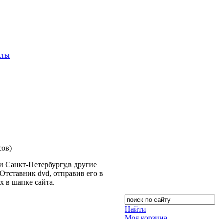
кты
сов)
 Санкт-Петербургу,в другие
тставник dvd, отправив его в
х в шапке сайта.
Найти
Моя корзина