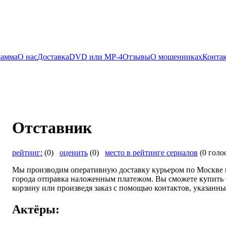
рамма
О нас
Доставка
DVD или MP-4
Отзывы
О мошенниках
Конта
Отставник
рейтинг:
(0)
оценить
(0)
место в рейтинге сериалов
(0 голо
Мы производим оперативную доставку курьером по Москве и
города отправка наложенным платежом. Вы сможете купить О
корзину или произведя заказ с помощью контактов, указанны
Актёры: