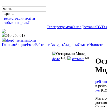
-
регистрация
войти
-
забыли пароль?
Телепрограмма
О нас
Доставка
DVD и
610-250-618
shop@serialsinfo.ru
Главная
Акции
Фото
Рейтинги
Актеры
Актрисы
Статьи
Новости
Комедии Российские
(16)
(2)
Ос
фото
отзывы
Мо
рейтин
в рейт
(62
2026
Мы пр
достав
Санкт-