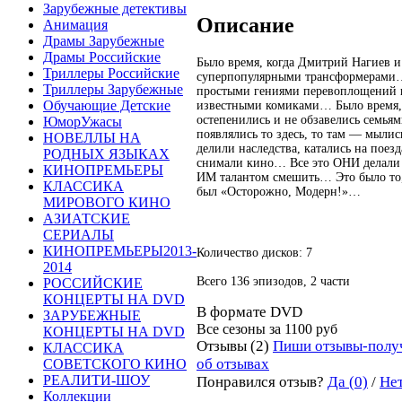
Зарубежные детективы
Описание
Анимация
Драмы Зарубежные
Драмы Российские
Было время, когда Дмитрий Нагиев и
Триллеры Российские
суперпопулярными трансформерами…
Триллеры Зарубежные
простыми гениями перевоплощений
Обучающие Детские
известными комиками… Было время, 
остепенились и не обзавелись семья
ЮморУжасы
появлялись то здесь, то там — мылись
НОВЕЛЛЫ НА
делили наследства, катались на поез
РОДНЫХ ЯЗЫКАХ
снимали кино… Все это ОНИ делали 
КИНОПРЕМЬЕРЫ
ИМ талантом смешить… Это было то,
КЛАССИКА
был «Осторожно, Модерн!»…
МИРОВОГО КИНО
АЗИАТСКИЕ
СЕРИАЛЫ
КИНОПРЕМЬЕРЫ2013-
Количество дисков: 7
2014
Всего 136 эпизодов, 2 части
РОССИЙСКИЕ
КОНЦЕРТЫ НА DVD
В формате DVD
ЗАРУБЕЖНЫЕ
Все сезоны за
1100 руб
КОНЦЕРТЫ НА DVD
Отзывы (2)
Пиши отзывы-полу
КЛАССИКА
об отзывах
СОВЕТСКОГО КИНО
РЕАЛИТИ-ШОУ
Понравился отзыв?
Да (0)
/
Нет
Коллекции