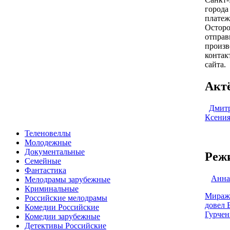
города
платеж
Осторо
отправ
произв
контак
сайта.
Акт
Дмит
Ксения
Теленовеллы
Молодежные
Документальные
Реж
Семейные
Фантастика
Анна
Мелодрамы зарубежные
Криминальные
Мираж 
Российские мелодрамы
довел 
Комедии Российские
Гурчен
Комедии зарубежные
Детективы Российские