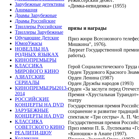
Режиссёрский дебют:
Зарубежные детективы
«Димка-невидимка» (1955)
Анимация
Драмы Зарубежные
Драмы Российские
Триллеры Российские
призы и награды
Триллеры Зарубежные
Обучающие Детские
Приз жюри Всесоюзного телефес
ЮморУжасы
Мишкина", 1976).
НОВЕЛЛЫ НА
Лауреат Государственной премии 
РОДНЫХ ЯЗЫКАХ
работы).
КИНОПРЕМЬЕРЫ
КЛАССИКА
Герой Социалистического Труда 
МИРОВОГО КИНО
Орден Трудового Красного Знаме
АЗИАТСКИЕ
Орден Ленина (1987)
СЕРИАЛЫ
Орден Дружбы народов (1993)
КИНОПРЕМЬЕРЫ2013-
Орден «За заслуги перед Отечест
2014
Премия «Хрустальная Турандот» 
РОССИЙСКИЕ
театру
КОНЦЕРТЫ НА DVD
Государственная премия Российс
ЗАРУБЕЖНЫЕ
сохранение и развитие традиций 
КОНЦЕРТЫ НА DVD
спектакле «Три сестры» А. П. Че
КЛАССИКА
Государственная премия Россий
СОВЕТСКОГО КИНО
Приз имени П. Б. Луспекаева «Г
РЕАЛИТИ-ШОУ
«Киношок» в Анапе (1997).
Коллекции