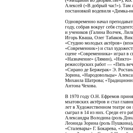
(«Мещанин во дворянстве»), Кос
Алексей («В добрый час!»). Там
постановкой водевиля «Димка-не
Одновременно начал преподават
году, собрав вокруг себя студен
и учеников (Галина Волчек, Лил
Игорь Кваша, Олег Табаков, Вик
«Студию молодых актёров» (впо
«Современник») и стал художест
сцене «Современника» играл в с
«Назначение» (Лямин), «Никто» 
режиссёрских работ — «Пять ве
«Сирано де Бержерак» Э. Ростан
Зорина, «Народовольцы» Алекса
Михаила Шатрова; «Традиционны
Антона Чехова.
В 1970 году О.Н. Ефремов прин
мхатовских актёров и стал глав
лет в Художественном театре он 
сыграл в 14 из них. Среди его р
Александра Володина (роль Дон
Леонида Зорина (роль Пушкина)
«Сталевары» Г. Бокарева, «Утин