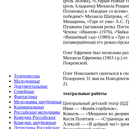
(роль Зилова), «Старый Новый г
(роль Аладьина) Михаила Рощина
Потапова) и «Наедине со всеми» 
победим!» Михаила Шатрова, «С
Мишарина, «Горе от ума» А.С. Г
Пушкина (заглавная роль). Пост
Чехова: «Иванов» (1976), «Чайка»
«Вишнёвый сад» (1989) и «Три с
(незавершённая) его режиссёрск
Олег Ефремов был несколько раз
Михаила Ефремова (1963 г.р.) от
Покровской.
Олег Николаевич скончался в сво
Теленовеллы
Похоронен 31 мая на Новодевич
Молодежные
2).
Документальные
Семейные
театральные работы
Фантастика
Мелодрамы зарубежные
Центральный детский театр (ЦДТ
Криминальные
Иван — «Конёк-горбунок»,
Российские мелодрамы
Ковьель — «Мещанин во дворянс
Комедии Российские
Костя Полетаев — «Страницы ж
Комедии зарубежные
Алексей — «В добрый час!» (реж
Детективы Российские