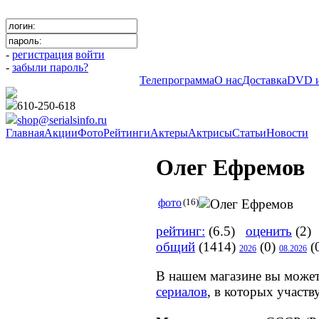
-
регистрация
войти
-
забыли пароль?
Телепрограмма
О нас
Доставка
DVD и
610-250-618
shop@serialsinfo.ru
Главная
Акции
Фото
Рейтинги
Актеры
Актрисы
Статьи
Новости
Олег Ефремов
фото
(16)
рейтинг:
(6.5)
оценить
(2) 
общий
(1414)
(0)
(
2026
08.2026
В нашем магазине вы може
сериалов
, в которых участ