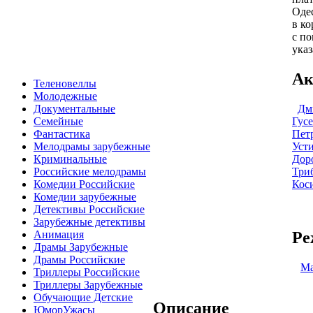
Одес
в ко
с п
указ
Ак
Теленовеллы
Молодежные
Дм
Документальные
Гусе
Семейные
Пет
Фантастика
Уст
Мелодрамы зарубежные
Дор
Криминальные
Три
Российские мелодрамы
Кос
Комедии Российские
Комедии зарубежные
Детективы Российские
Зарубежные детективы
Ре
Анимация
Драмы Зарубежные
Драмы Российские
Ма
Триллеры Российские
Триллеры Зарубежные
Обучающие Детские
Описание
ЮморУжасы