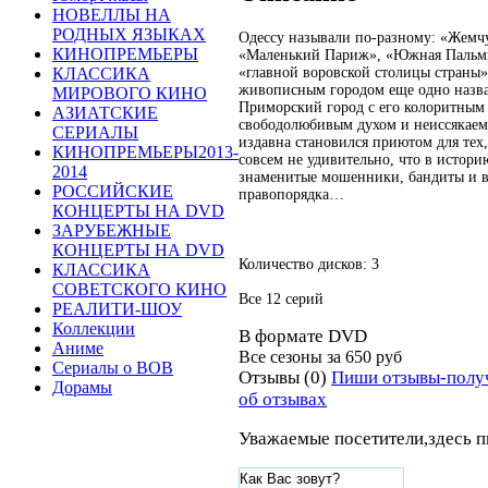
НОВЕЛЛЫ НА
РОДНЫХ ЯЗЫКАХ
Одессу называли по-разному: «Жемч
КИНОПРЕМЬЕРЫ
«Маленький Париж», «Южная Пальми
«главной воровской столицы страны»
КЛАССИКА
живописным городом еще одно назв
МИРОВОГО КИНО
Приморский город с его колоритным
АЗИАТСКИЕ
свободолюбивым духом и неиссякае
СЕРИАЛЫ
издавна становился приютом для тех, 
КИНОПРЕМЬЕРЫ2013-
совсем не удивительно, что в истори
2014
знаменитые мошенники, бандиты и в
РОССИЙСКИЕ
правопорядка…
КОНЦЕРТЫ НА DVD
ЗАРУБЕЖНЫЕ
КОНЦЕРТЫ НА DVD
Количество дисков: 3
КЛАССИКА
СОВЕТСКОГО КИНО
Все 12 серий
РЕАЛИТИ-ШОУ
Коллекции
В формате DVD
Аниме
Все сезоны за
650 руб
Сериалы о ВОВ
Отзывы (0)
Пиши отзывы-полу
Дорамы
об отзывах
Уважаемые посетители,здесь п