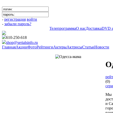
-
регистрация
войти
-
забыли пароль?
Телепрограмма
О нас
Доставка
DVD и
610-250-618
shop@serialsinfo.ru
Главная
Акции
Фото
Рейтинги
Актеры
Актрисы
Статьи
Новости
Детективы Российские
О
рейт
(0)
сер
Мы 
дос
и Са
гор
пла