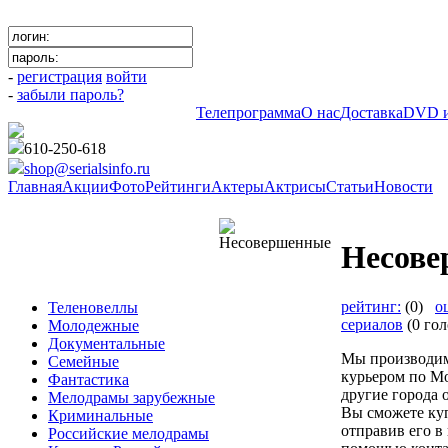
-
регистрация
войти
-
забыли пароль?
Телепрограмма
О нас
Доставка
DVD и
610-250-618
shop@serialsinfo.ru
Главная
Акции
Фото
Рейтинги
Актеры
Актрисы
Статьи
Новости
Фантастика
Несов
рейтинг:
(0)
о
Теленовеллы
сериалов
(0 гол
Молодежные
Документальные
Мы производим
Семейные
курьером по Мо
Фантастика
другие города
Мелодрамы зарубежные
Вы сможете ку
Криминальные
отправив его в
Российские мелодрамы