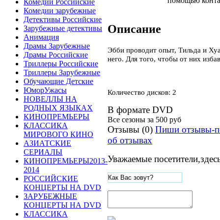
помощью контак
Комедии Российские
Комедии зарубежные
Детективы Российские
Описание
Зарубежные детективы
Анимация
Драмы Зарубежные
Эбби проводит опыт, Тильда и Ху
Драмы Российские
него. Для того, чтобы от них изба
Триллеры Российские
Триллеры Зарубежные
Обучающие Детские
ЮморУжасы
Количество дисков: 2
НОВЕЛЛЫ НА
РОДНЫХ ЯЗЫКАХ
В формате DVD
КИНОПРЕМЬЕРЫ
Все сезоны за
500 руб
КЛАССИКА
Отзывы (0)
Пиши отзывы-п
МИРОВОГО КИНО
об отзывах
АЗИАТСКИЕ
СЕРИАЛЫ
Уважаемые посетители,здес
КИНОПРЕМЬЕРЫ2013-
2014
РОССИЙСКИЕ
КОНЦЕРТЫ НА DVD
ЗАРУБЕЖНЫЕ
КОНЦЕРТЫ НА DVD
КЛАССИКА