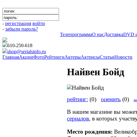
-
регистрация
войти
-
забыли пароль?
Телепрограмма
О нас
Доставка
DVD и
610-250-618
shop@serialsinfo.ru
Главная
Акции
Фото
Рейтинги
Актеры
Актрисы
Статьи
Новости
Найвен Бойд
рейтинг:
(0)
оценить
(0)
ме
В нашем магазине вы може
сериалов
, в которых участв
Место рождения:
Великобр